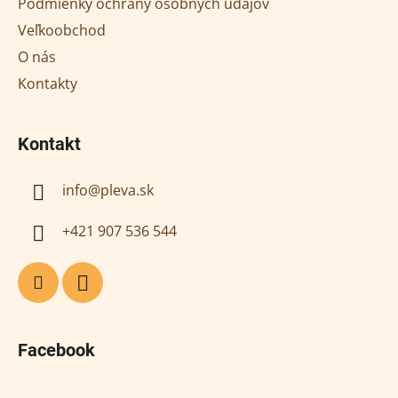
Podmienky ochrany osobných údajov
i
Veľkoobchod
e
O nás
Kontakty
Kontakt
info
@
pleva.sk
+421 907 536 544
Facebook