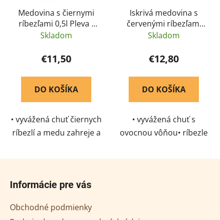
Medovina s čiernymi
Iskrivá medovina s
ríbezľami 0,5l Pleva -
červenými ríbezľami
limitovaná edícia
Pleva 0,5l - limitovaná
Skladom
Skladom
edícia
€11,50
€12,80
DO KOŠÍKA
DO KOŠÍKA
• vyvážená chuť čiernych
• vyvážená chuť s
ríbezlí a medu zahreje a
ovocnou vôňou• ríbezle
pohladí• ríbezle z
z podhoria Orlických
podhoria Orlických hôr•
hôr• ocenená zlatou
Z
doma pri krbe chutí
medailou Mead
á
Informácie pre vás
najlepšie
Madness Cup 2019
p
ä
Obchodné podmienky
t