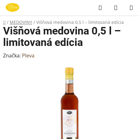
Prejsť
Hľadať
NÁKUP
na
KOŠÍK
obsah
Domov
/
MEDOVINY
/
Višňová medovina 0,5 l – limitovaná edícia
Višňová medovina 0,5 l –
limitovaná edícia
Značka:
Pleva