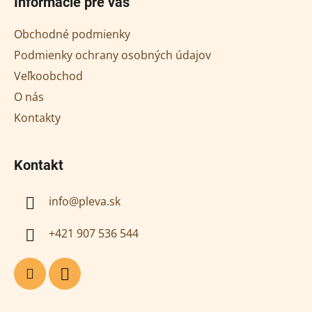
Informácie pre vás
p
ä
Obchodné podmienky
t
Podmienky ochrany osobných údajov
i
Veľkoobchod
e
O nás
Kontakty
Kontakt
info
@
pleva.sk
+421 907 536 544