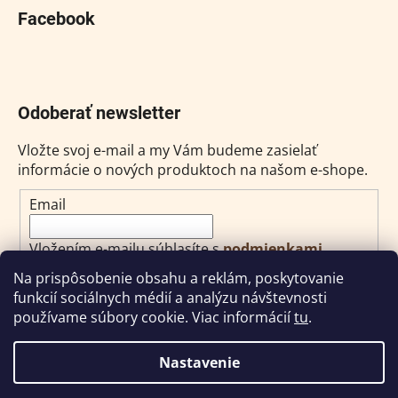
Facebook
Odoberať newsletter
Vložte svoj e-mail a my Vám budeme zasielať
informácie o nových produktoch na našom e-shope.
Email
Vložením e-mailu súhlasíte s
podmienkami
ochrany osobných údajov
Na prispôsobenie obsahu a reklám, poskytovanie
funkcií sociálnych médií a analýzu návštevnosti
PRIHLÁSIŤ SA
používame súbory cookie. Viac informácií
tu
.
Nastavenie