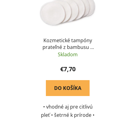
Kozmetické tampóny
prateľné z bambusu a
biobavlny 6 ks
Skladom
€7,70
DO KOŠÍKA
• vhodné aj pre citlivú
pleť • šetrné k prírode •
na opakované použitie