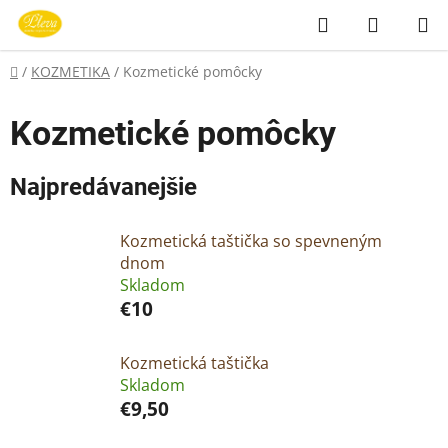
Prejsť
Hľadať
NÁKUP
na
KOŠÍK
obsah
Domov
/
KOZMETIKA
/
Kozmetické pomôcky
Kozmetické pomôcky
Najpredávanejšie
Kozmetická taštička so spevneným
dnom
Skladom
€10
Kozmetická taštička
Skladom
€9,50