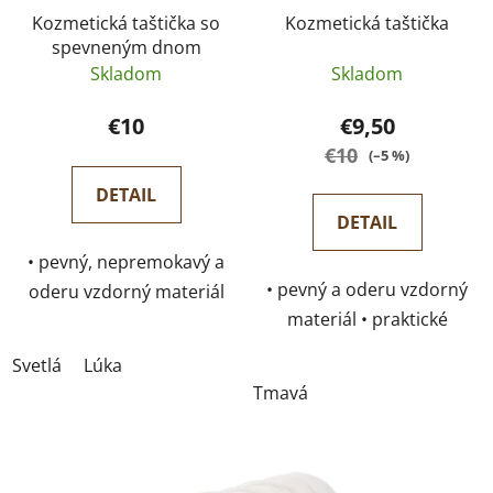
r
k
Kozmetická taštička so
Kozmetická taštička
o
t
spevneným dnom
d
o
Skladom
Skladom
u
v
k
€10
€9,50
t
€10
(–5 %)
o
DETAIL
v
DETAIL
• pevný, nepremokavý a
• pevný a oderu vzdorný
oderu vzdorný materiál
materiál • praktické
• praktické uzatváranie
uzatváranie na zips •
na zips • ideálny pre
Svetlá
Lúka
ideálny pre cestovanie aj
cestovanie aj
Tmavá
každodenné používanie
každodenné používanie
• umývateľná
• umývateľná