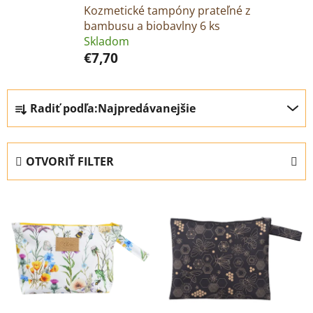
Kozmetické tampóny prateľné z
bambusu a biobavlny 6 ks
Skladom
€7,70
R
Radiť podľa:
Najpredávanejšie
a
d
e
OTVORIŤ FILTER
n
i
V
e
ý
p
p
r
i
o
s
d
p
u