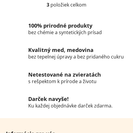
3
položiek celkom
O
v
l
100% prirodné produkty
á
bez chémie a syntetických prísad
d
a
c
Kvalitný med, medovina
i
bez tepelnej úpravy a bez pridaného cukru
e
p
r
Netestované na zvieratách
v
s rešpektom k prírode a životu
k
y
Darček navyše!
v
ý
Ku každej objednávke darček zdarma.
p
i
Z
s
á
u