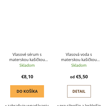
podporuje rast vlasov •
rozžiari blond vlasy •
dodáva vlasom lesk a
upokojuje vlasovú
hebkosť • neobsahuje
pokožku • neobsahuje
alkohol
alkohol
Vlasové sérum s
Vlasová voda s
materskou kašičkou
materskou kašičkou
Pleva 115 g
Pleva
Skladom
Skladom
€8,10
€5,50
od
DO KOŠÍKA
DETAIL
• zabraňuje vypadávaniu
• pre silnejšie a lesklejšie