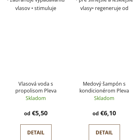
vlasov • stimuluje
vlasy• regeneruje od
vlasovú pokožku a
korienkov až po
povzbudzuje činnosť
končeky• zmierňuje
vlasových korienkov •
vypadávanie a zvyšuje
podporuje rast nových a
kvalitu vlasov
silných vlasov •
neobsahuje alkohol
Vlasová voda s
Medový šampón s
propolisom Pleva
kondicionérom Pleva
Skladom
Skladom
€5,50
€6,10
od
od
DETAIL
DETAIL