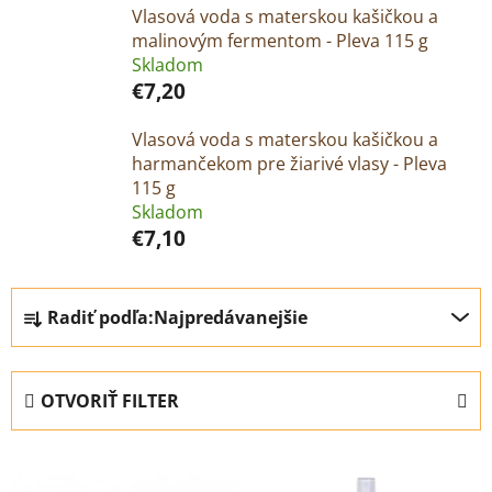
Vlasová voda s materskou kašičkou a
malinovým fermentom - Pleva 115 g
Skladom
€7,20
Vlasová voda s materskou kašičkou a
harmančekom pre žiarivé vlasy - Pleva
115 g
Skladom
€7,10
R
Radiť podľa:
Najpredávanejšie
a
d
e
OTVORIŤ FILTER
n
i
V
e