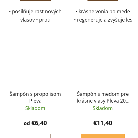
• posilňuje rast nových
• krásne vonia po mede
vlasov • proti
• regeneruje a zvyšuje lesk 
vypadávaniu a tvorbe
• obmedzuje
lupín • účinky sa
tvorbu lupín a statickú elek
prejavujú už po prvých
14 dňoch Návod na
použitie: Vlasovú vodu
starostlivo...
Šampón s propolisom
Šampón s medom pre
Pleva
krásne vlasy Pleva 200
g
Skladom
Skladom
€6,40
€11,40
od