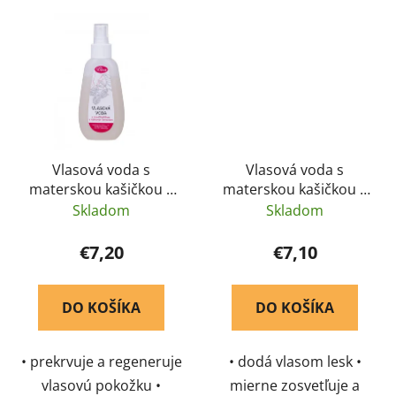
holení • veľmi dobre sa
upokojuje pokožku a
vstrebáva
znižuje svrbivosť •
neobsahuje alkohol
Vlasová voda s
Vlasová voda s
materskou kašičkou a
materskou kašičkou a
malinovým fermentom
harmančekom pre
Skladom
Skladom
- Pleva 115 g
žiarivé vlasy - Pleva 115
g
€7,20
€7,10
DO KOŠÍKA
DO KOŠÍKA
• prekrvuje a regeneruje
• dodá vlasom lesk •
vlasovú pokožku •
mierne zosvetľuje a