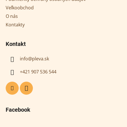
i
Veľkoobchod
e
O nás
Kontakty
Kontakt
info
@
pleva.sk
+421 907 536 544
Facebook