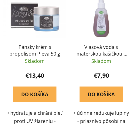
ý
p
p
r
i
o
s
d
p
u
r
k
Pánsky krém s
Vlasová voda s
o
t
propolisom Pleva 50 g
materskou kašičkou a
d
o
vŕbovým fermentom -
Skladom
Skladom
u
v
Pleva 115 g
k
€13,40
€7,90
t
o
DO KOŠÍKA
DO KOŠÍKA
v
• hydratuje a chráni pleť
• účinne redukuje lupiny
proti UV žiareniu •
• priaznivo pôsobí na
upokojuje pokožku po
vlasovú pokožku •