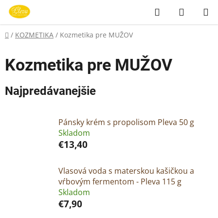
Prejsť
Hľadať
NÁKUP
na
KOŠÍK
obsah
Domov
/
KOZMETIKA
/
Kozmetika pre MUŽOV
Kozmetika pre MUŽOV
Najpredávanejšie
Pánsky krém s propolisom Pleva 50 g
Skladom
€13,40
Vlasová voda s materskou kašičkou a
vŕbovým fermentom - Pleva 115 g
Skladom
€7,90