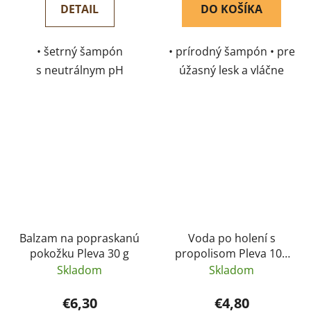
DETAIL
DO KOŠÍKA
• šetrný šampón
• prírodný šampón • pre
s neutrálnym pH
úžasný lesk a vláčne
• znižuje tvorbu lupín a regeneruje
vlasy • už žiadne
• vhodný pre mastné a poškodené...
poletovanie jemných
vlasov • obsahuje
prírodné zložky, ktoré
posilňujú rast nových
vlasov už po 14 dňoch
Vhodný...
Balzam na popraskanú
Voda po holení s
pokožku Pleva 30 g
propolisom Pleva 100
g
Skladom
Skladom
€6,30
€4,80