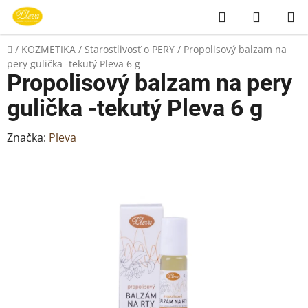
Prejsť
Hľadať
NÁKUP
na
KOŠÍK
obsah
Domov
/
KOZMETIKA
/
Starostlivosť o PERY
/
Propolisový balzam na
pery gulička -tekutý Pleva 6 g
Propolisový balzam na pery
gulička -tekutý Pleva 6 g
Značka:
Pleva