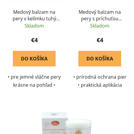
Medový balzam na
Medový balzam na
pery v kelímku tuhý
pery s príchuťou
Pleva 20 g
vanilky Pleva 7g
Skladom
Skladom
€4
€4
DO KOŠÍKA
DO KOŠÍKA
• pre jemné vláčne pery
• prírodná ochrana pier
krásne na pohľad •
• praktická aplikácia
prírodná sila medu a
vďaka tyčinke • obsahuje
harmančeka • chráni
poriadnu porciu včelích
pred popraskaním a
produktov
vysušením