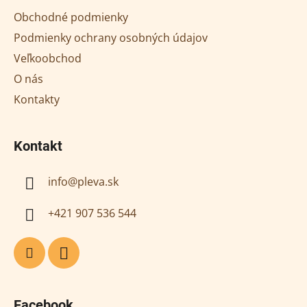
ä
Obchodné podmienky
t
Podmienky ochrany osobných údajov
i
Veľkoobchod
e
O nás
Kontakty
Kontakt
info
@
pleva.sk
+421 907 536 544
Facebook