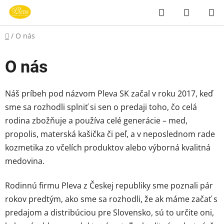
Prejsť
Hľadať
NÁKUP
na
KOŠÍK
obsah
Domov
/
O nás
O nás
Náš príbeh pod názvom Pleva SK začal v roku 2017, keď
sme sa rozhodli splniť si sen o predaji toho, čo celá
rodina zbožňuje a používa celé generácie – med,
propolis, materská kašička či peľ, a v neposlednom rade
kozmetika zo včelích produktov alebo výborná kvalitná
medovina.
Rodinnú firmu Pleva z Českej republiky sme poznali pár
rokov predtým, ako sme sa rozhodli, že ak máme začať s
predajom a distribúciou pre Slovensko, sú to určite oni,