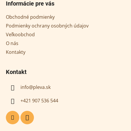
Informácie pre vás
p
ä
Obchodné podmienky
t
Podmienky ochrany osobných údajov
i
Veľkoobchod
e
O nás
Kontakty
Kontakt
info
@
pleva.sk
+421 907 536 544