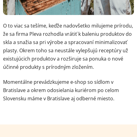
O to viac sa tešíme, keďže nadovšetko milujeme prírodu,
že sa firma Pleva rozhodla vrátiť k baleniu produktov do
skla a snažia sa pri výrobe a spracovaní minimalizovať
plasty. Okrem toho sa neustále vylepšujú receptúry už
existujúcich produktov a rozširuje sa ponuka o nové
účinné produkty s prírodným zložením.
Momentálne prevádzkujeme e-shop so sídlom v
Bratislave a okrem odosielania kuriérom po celom
Slovensku máme v Bratislave aj odberné miesto.
Z
á