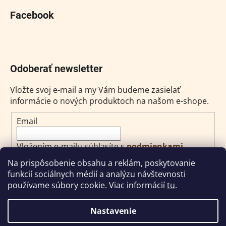
Facebook
Odoberať newsletter
Vložte svoj e-mail a my Vám budeme zasielať
informácie o nových produktoch na našom e-shope.
Email
Vložením e-mailu súhlasíte s
podmienkami
ochrany osobných údajov
Na prispôsobenie obsahu a reklám, poskytovanie
funkcií sociálnych médií a analýzu návštevnosti
PRIHLÁSIŤ SA
používame súbory cookie. Viac informácií
tu
.
Nastavenie