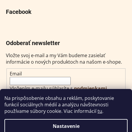
Facebook
Odoberať newsletter
Vložte svoj e-mail a my Vám budeme zasielať
informácie o nových produktoch na našom e-shope.
Email
Vložením e-mailu súhlasíte s
podmienkami
ochrany osobných údajov
Na prispôsobenie obsahu a reklám, poskytovanie
funkcií sociálnych médií a analýzu návštevnosti
PRIHLÁSIŤ SA
používame súbory cookie. Viac informácií
tu
.
Nastavenie