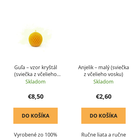
vydrží najdlhšie nad
vodou?
Guľa – vzor kryštál
Anjelik – malý (sviečka
(sviečka z včelieho
z včelieho vosku)
vosku)
Skladom
Skladom
€8,50
€2,60
DO KOŠÍKA
DO KOŠÍKA
Vyrobené zo 100%
Ručne liata a ručne