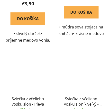
€3,90
DO KOŠÍKA
DO KOŠÍKA
• múdra sova stojaca na
• skvelý darček•
knihách• krásne medovo
príjemne medovo vonia,
vonia, aj nezapálená
aj nezapálená
Sviečka z včelieho
Sviečka z včelieho
vosku slon - Pleva
vosku sloník veľký -