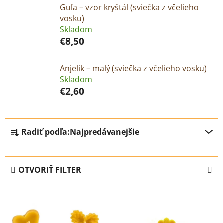
Guľa – vzor kryštál (sviečka z včelieho
vosku)
Skladom
€8,50
Anjelik – malý (sviečka z včelieho vosku)
Skladom
€2,60
R
Radiť podľa:
Najpredávanejšie
a
d
e
OTVORIŤ FILTER
n
i
V
e
ý
p