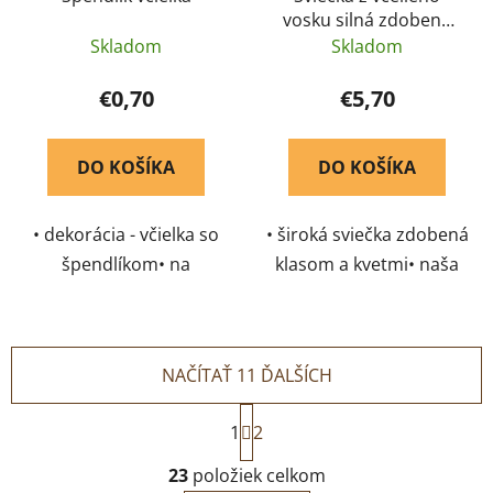
vosku silná zdobená
klasom - Pleva
Skladom
Skladom
€0,70
€5,70
DO KOŠÍKA
DO KOŠÍKA
• dekorácia - včielka so
• široká sviečka zdobená
špendlíkom• na
klasom a kvetmi• naša
zdobenie sviečok,
najväčšia odlievaná
darčekov či kvetín•
sviečka• príjemne
symbol usilovnosti
medovo vonia, aj
NAČÍTAŤ 11 ĎALŠÍCH
nezapálená
S
1
2
t
r
O
23
položiek celkom
á
v