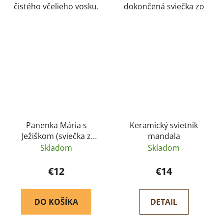
čistého včelieho vosku.
dokončená sviečka zo
Odlievané sviečky zo
100% čistého včelieho
včelieho vosku horia
vosku.
jasným plameňom, šíria
jemnú a príjemnú vôňu
plnú pohody.
Panenka Mária s
Keramický svietnik
Ježiškom (sviečka z
mandala
včelieho vosku)
Skladom
Skladom
€12
€14
DO KOŠÍKA
DETAIL