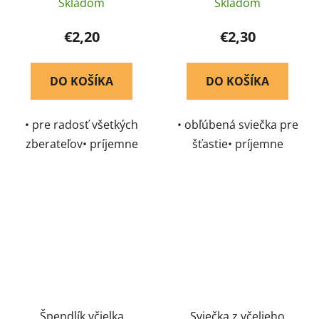
Pleva
Skladom
Skladom
€2,20
€2,30
DO KOŠÍKA
DO KOŠÍKA
• pre radosť všetkých
• obľúbená sviečka pre
zberateľov• príjemne
šťastie• príjemne
medovo vonia, aj
medovo vonia, aj
nezapálená
nezapálená
Špendlík včielka
Sviečka z včelieho