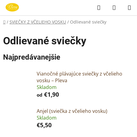
Prejsť
Hľadať
NÁKUP
na
KOŠÍK
obsah
Domov
/
SVIEČKY Z VČELIEHO VOSKU
/
Odlievané sviečky
Odlievané sviečky
Najpredávanejšie
Vianočné plávajúce sviečky z včelieho
vosku – Pleva
Skladom
€1,90
od
Anjel (sviečka z včelieho vosku)
Skladom
€5,50