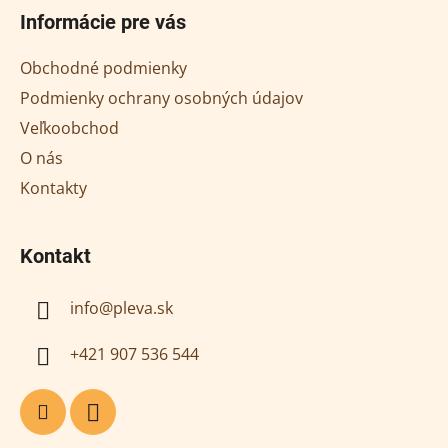
á
Informácie pre vás
p
ä
Obchodné podmienky
t
Podmienky ochrany osobných údajov
i
Veľkoobchod
e
O nás
Kontakty
Kontakt
info
@
pleva.sk
+421 907 536 544