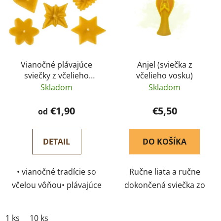
p
r
i
o
s
d
p
u
r
k
Vianočné plávajúce
Anjel (sviečka z
o
t
sviečky z včelieho
včelieho vosku)
d
o
vosku – Pleva
Skladom
Skladom
u
v
k
€1,90
€5,50
od
t
o
DETAIL
DO KOŠÍKA
v
• vianočné tradície so
Ručne liata a ručne
včelou vôňou• plávajúce
dokončená sviečka zo
sviečky – do lavóra, do
100% čistého včelieho
umývadla…• čia sviečka
vosku.
1 ks
10 ks