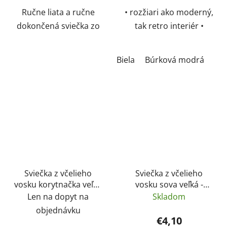
Ručne liata a ručne
• rozžiari ako moderný,
dokončená sviečka zo
tak retro interiér •
100% čistého včelieho
kvalitná ručná práca • od
vosku.
držiteľky ocenenia
Biela
Búrková modrá
originálny produkt
Brněnsko
Sviečka z včelieho
Sviečka z včelieho
vosku korytnačka veľká
vosku sova veľká -
- Pleva
Pleva
Len na dopyt na
Skladom
objednávku
€4,10