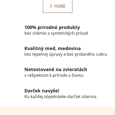
n
l
k
HORE
á
o
d
v
a
a
c
n
100% prirodné produkty
i
i
bez chémie a syntetických prísad
e
e
p
r
Kvalitný med, medovina
v
bez tepelnej úpravy a bez pridaného cukru
k
y
Netestované na zvieratách
v
s rešpektom k prírode a životu
ý
p
i
Darček navyše!
s
Ku každej objednávke darček zdarma.
u
Z