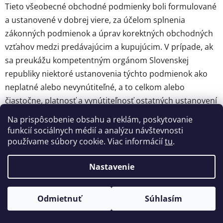
Tieto všeobecné obchodné podmienky boli formulované
a ustanovené v dobrej viere, za účelom splnenia
zákonných podmienok a úprav korektných obchodných
vzťahov medzi predávajúcim a kupujúcim. V prípade, ak
sa preukážu kompetentným orgánom Slovenskej
republiky niektoré ustanovenia týchto podmienok ako
neplatné alebo nevynútiteľné, a to celkom alebo
čiastočne, platnosť a vynútiteľnosť ostatných ustanovení
a zvyšné časti príslušného ustanovenia tým zostávajú
Na prispôsobenie obsahu a reklám, poskytovanie
nedotknuté.
funkcií sociálnych médií a analýzu návštevnosti
používame súbory cookie. Viac informácií
tu
.
Práva spotrebiteľa vo vzťahu k predávajúcemu
vyplývajúce zo zákona o ochrane spotrebiteľa č.
Nastavenie
634/1992 Zb. v znení neskorších zmien a predpisov a
zákona o ochrane spotrebiteľa pri podomovom predaji a
Odmietnuť
Súhlasím
zásielkovom predaji č. 108/2000 Z.z v znení neskorších
zmien a predpisov, zostávajú týmito podmienkami