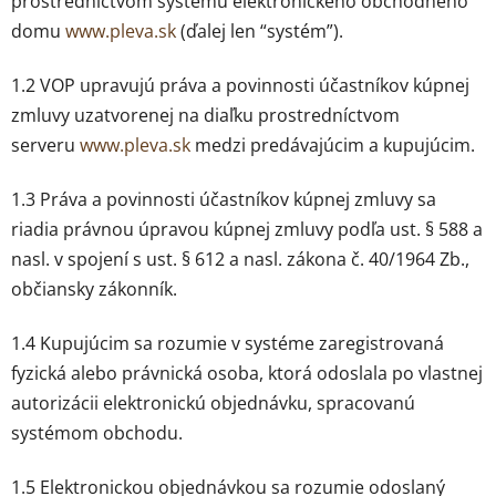
prostredníctvom systému elektronického obchodného
domu
www.pleva.sk
(ďalej len “systém”).
1.2 VOP upravujú práva a povinnosti účastníkov kúpnej
zmluvy uzatvorenej na diaľku prostredníctvom
serveru
www.pleva.sk
medzi predávajúcim a kupujúcim.
1.3 Práva a povinnosti účastníkov kúpnej zmluvy sa
riadia právnou úpravou kúpnej zmluvy podľa ust. § 588 a
nasl. v spojení s ust. § 612 a nasl. zákona č. 40/1964 Zb.,
občiansky zákonník.
1.4 Kupujúcim sa rozumie v systéme zaregistrovaná
fyzická alebo právnická osoba, ktorá odoslala po vlastnej
autorizácii elektronickú objednávku, spracovanú
systémom obchodu.
1.5 Elektronickou objednávkou sa rozumie odoslaný