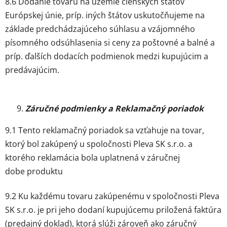
8.6 Dodanie tovaru na územie členských štátov
Európskej únie, príp. iných štátov uskutočňujeme na
základe predchádzajúceho súhlasu a vzájomného
písomného odsúhlasenia si ceny za poštovné a balné a
príp. ďalších dodacích podmienok medzi kupujúcim a
predávajúcim.
Záručné podmienky a Reklamačný poriadok
9.1 Tento reklamačný poriadok sa vzťahuje na tovar,
ktorý bol zakúpený u spoločnosti Pleva SK s.r.o. a
ktorého reklamácia bola uplatnená v záručnej
dobe produktu
9.2 Ku každému tovaru zakúpenému v spoločnosti Pleva
SK s.r.o. je pri jeho dodaní kupujúcemu priložená faktúra
(predajný doklad), ktorá slúži zároveň ako záručný