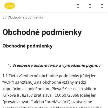
Prejsť
Hľadať
NÁKUP
na
KOŠÍK
obsah
Domov
/
Obchodné podmienky
Obchodné podmienky
Obchodné podmienky
Všeobecné ustanovenia a vymedzenie pojmov
1.1 Tieto všeobecné obchodné podmienky (ďalej len
“VOP”) sa vzťahujú na obchodné vzťahy medzi
kupujúcim a spoločnosťou Pleva SK s.r.o., so sídlom
Kríková 8 , 82107 Bratislava, IČO: 50725866 (ďalej len
“prevádzkovateľ” alebo “predávajúci”) uzatvorené