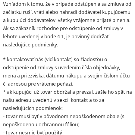
Vzhľadom k tomu, že v prípade odstúpenia sa zmluva od
začiatku ruší, vráti alebo nahradí dodávateľ kupujúcemu
a kupujúci dodávateľovi všetky vzájomne prijaté plnenia.
Ak sa zákazník rozhodne pre odstúpenie od zmluvy v
lehote uvedenej v bode 4.1, je povinný dodržať
nasledujúce podmienky:
* kontaktovať nás (viď kontakt) so žiadosťou o
odstúpenie od zmluvy s uvedením čísla objednávky,
mena a priezviska, dátumu nákupu a svojim číslom účtu
či adresou pre vrátenie peňazí.
* ak kupujúci už tovar obdržal a prevzal, zašle ho späť na
našu adresu uvedenú v sekcii kontakt a to za
nasledujúcich podmienok:
- tovar musí byť v pôvodnom nepoškodenom obale (s
nepoškodenou ochrannou fóliou)
- tovar nesmie byť použitý