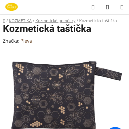
Prejsť
Hľadať
NÁKUP
na
KOŠÍK
obsah
Domov
/
KOZMETIKA
/
Kozmetické pomôcky
/
Kozmetická taštička
Kozmetická taštička
Značka:
Pleva