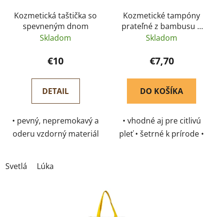
Kozmetická taštička so
Kozmetické tampóny
spevneným dnom
prateľné z bambusu a
biobavlny 6 ks
Skladom
Skladom
€10
€7,70
DETAIL
DO KOŠÍKA
• pevný, nepremokavý a
• vhodné aj pre citlivú
oderu vzdorný materiál
pleť • šetrné k prírode •
• praktické uzatváranie
na opakované použitie
na zips • ideálny pre
Svetlá
Lúka
cestovanie aj
každodenné používanie
• umývateľná