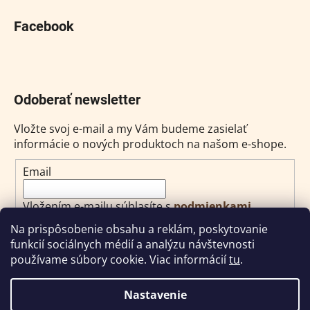
Facebook
Odoberať newsletter
Vložte svoj e-mail a my Vám budeme zasielať
informácie o nových produktoch na našom e-shope.
Email
Vložením e-mailu súhlasíte s
podmienkami
ochrany osobných údajov
Na prispôsobenie obsahu a reklám, poskytovanie
funkcií sociálnych médií a analýzu návštevnosti
PRIHLÁSIŤ SA
používame súbory cookie. Viac informácií
tu
.
Nastavenie