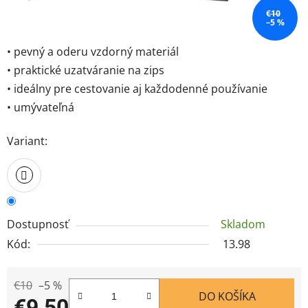
€10
–5 %
• pevný a oderu vzdorný materiál
• praktické uzatváranie na zips
• ideálny pre cestovanie aj každodenné používanie
• umývateľná
Variant:
Dostupnosť
Skladom
Kód:
13.98
€10
–5 %
DO KOŠÍKA
€9,50