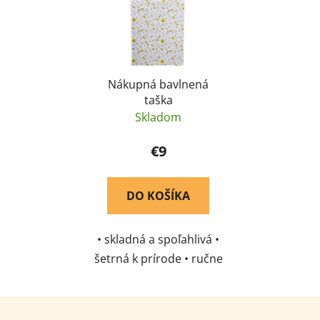
Nákupná bavlnená
taška
Skladom
€9
DO KOŠÍKA
• skladná a spoľahlivá •
šetrná k prírode • ručne
šitá priamo v Potštejne
Z