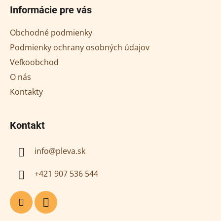
á
Informácie pre vás
p
ä
Obchodné podmienky
t
Podmienky ochrany osobných údajov
i
Veľkoobchod
e
O nás
Kontakty
Kontakt
info
@
pleva.sk
+421 907 536 544