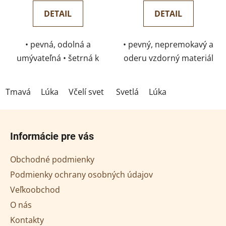
DETAIL
DETAIL
• pevná, odolná a
• pevný, nepremokavý a
umývateľná • šetrná k
oderu vzdorný materiál
prírode • ručne šitá
• praktické uzatváranie
priamo v Potštejne
na zips • ideálny pre
Tmavá
Lúka
Včelí svet
Pivonky
Svetlá
Lúka
cestovanie aj
každodenné používanie
Z
• umývateľná
á
Informácie pre vás
p
ä
Obchodné podmienky
t
Podmienky ochrany osobných údajov
i
Veľkoobchod
e
O nás
Kontakty