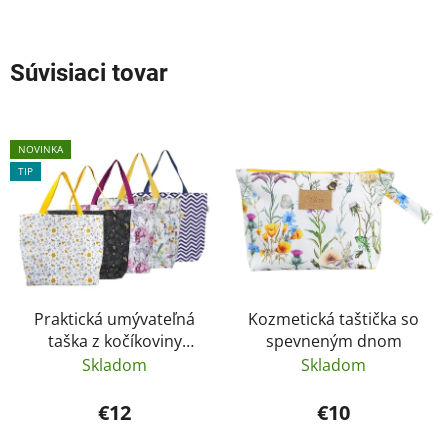
Súvisiaci tovar
NOVINKA
TIP
Praktická umývateľná
Kozmetická taštička so
taška z kočíkoviny
spevneným dnom
rôzne druhy
Skladom
Skladom
€12
€10