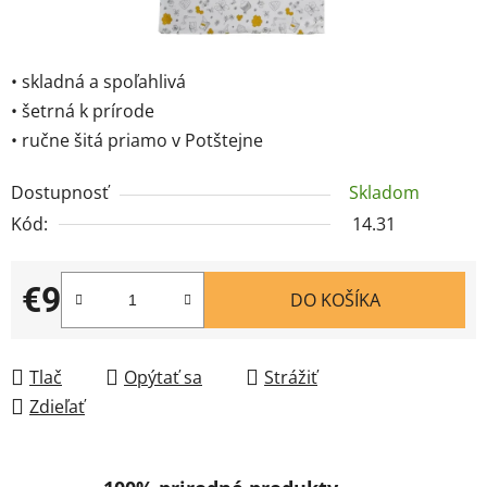
• skladná a spoľahlivá
• šetrná k prírode
• ručne šitá priamo v Potštejne
Dostupnosť
Skladom
Kód:
14.31
€9
DO KOŠÍKA
Jednotková cena:
Tlač
Opýtať sa
Strážiť
Zdieľať