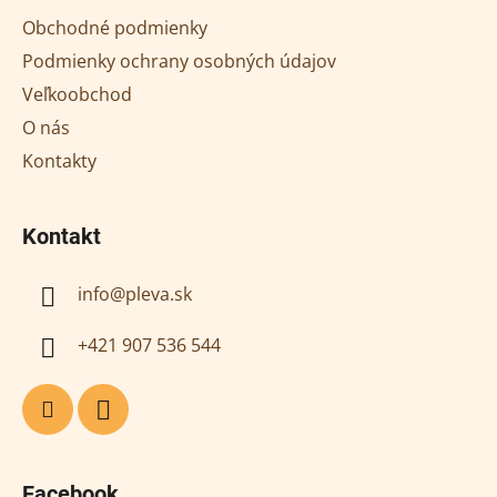
ä
Obchodné podmienky
t
Podmienky ochrany osobných údajov
i
Veľkoobchod
e
O nás
Kontakty
Kontakt
info
@
pleva.sk
+421 907 536 544
Facebook