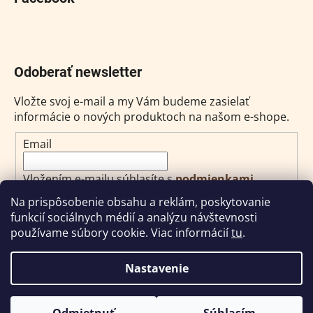
Odoberať newsletter
Vložte svoj e-mail a my Vám budeme zasielať
informácie o nových produktoch na našom e-shope.
Email
Vložením e-mailu súhlasíte s
podmienkami
ochrany osobných údajov
Na prispôsobenie obsahu a reklám, poskytovanie
funkcií sociálnych médií a analýzu návštevnosti
PRIHLÁSIŤ SA
používame súbory cookie. Viac informácií
tu
.
Nastavenie
Vytvoril Shoptet