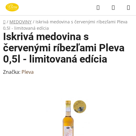
Prejsť
Hľadať
NÁKUP
na
KOŠÍK
obsah
Domov
/
MEDOVINY
/
Iskrivá medovina s červenými ríbezľami Pleva
0,5l - limitovaná edícia
Iskrivá medovina s
červenými ríbezľami Pleva
0,5l - limitovaná edícia
Značka:
Pleva