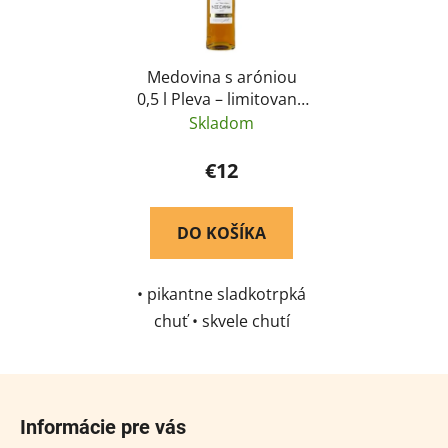
Medovina s aróniou
0,5 l Pleva – limitovaná
edícia
Skladom
€12
DO KOŠÍKA
• pikantne sladkotrpká
chuť • skvele chutí
vychladená • vhodná ako
aperitív
Z
á
Informácie pre vás
p