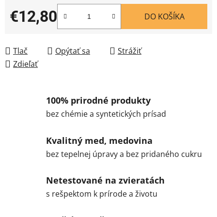
€12,80
DO KOŠÍKA
Jednotková cena:
Tlač
Opýtať sa
Strážiť
Zdieľať
100% prirodné produkty
bez chémie a syntetických prísad
Kvalitný med, medovina
bez tepelnej úpravy a bez pridaného cukru
Netestované na zvieratách
s rešpektom k prírode a životu