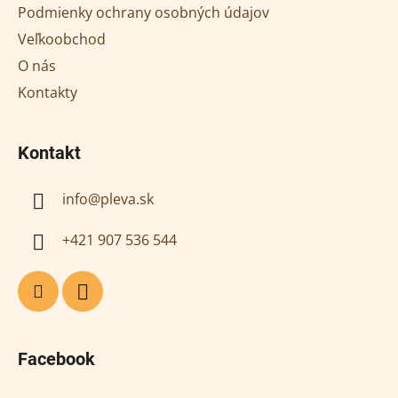
t
Podmienky ochrany osobných údajov
i
Veľkoobchod
e
O nás
Kontakty
Kontakt
info
@
pleva.sk
+421 907 536 544
Facebook