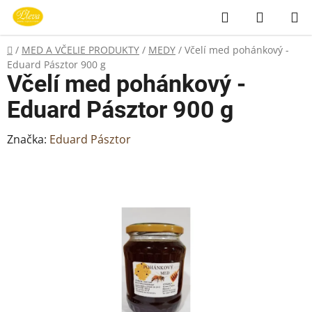
Prejsť
Hľadať
NÁKUP
na
KOŠÍK
obsah
Domov
/
MED A VČELIE PRODUKTY
/
MEDY
/
Včelí med pohánkový -
Eduard Pásztor 900 g
Včelí med pohánkový -
Eduard Pásztor 900 g
Značka:
Eduard Pásztor