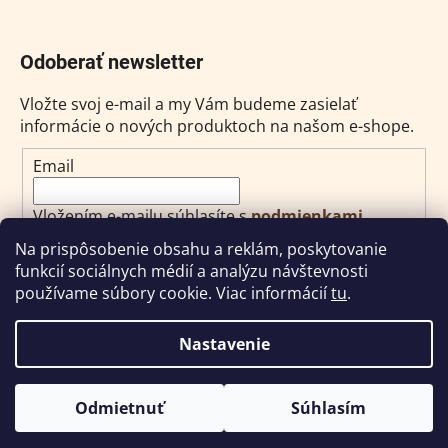
Odoberať newsletter
Vložte svoj e-mail a my Vám budeme zasielať
informácie o nových produktoch na našom e-shope.
Email
Vložením e-mailu súhlasíte s
podmienkami
ochrany osobných údajov
Na prispôsobenie obsahu a reklám, poskytovanie
funkcií sociálnych médií a analýzu návštevnosti
PRIHLÁSIŤ SA
používame súbory cookie. Viac informácií
tu
.
Nastavenie
Vytvoril Shoptet
Odmietnuť
Súhlasím
Copyright 2026
Pleva SK s.r.o.
. Všetky práva
vyhradené.
Upraviť nastavenie cookies