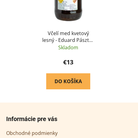
cenné vitamíny
vyznačuje sa silnými
antibakteriálnymi a...
Včelí med kvetový
lesný - Eduard Pásztor
900 g
Skladom
€13
DO KOŠÍKA
Z
á
Informácie pre vás
p
ä
Obchodné podmienky