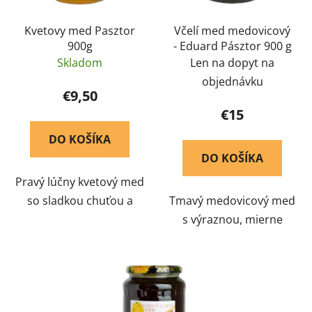
Kvetovy med Pasztor
Včelí med medovicový
900g
- Eduard Pásztor 900 g
Skladom
Len na dopyt na
objednávku
€9,50
€15
DO KOŠÍKA
DO KOŠÍKA
Pravý lúčny kvetový med
so sladkou chuťou a
Tmavý medovicový med
jemnou textúrou. Rýchlo
s výraznou, mierne
kryštalizuje, čo je znak
korenistou arómou a
jeho pravosti. Je
menej sladkou chuťou.
okamžitým zdrojom
Mimoriadne bohatý na
energie a telu dodáva
minerály a antioxidanty,