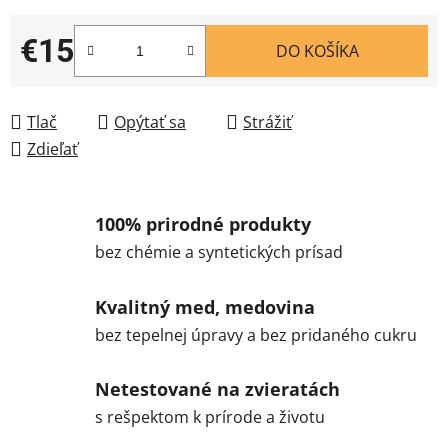
€15
DO KOŠÍKA
Jednotková cena:
Tlač
Opýtať sa
Strážiť
Zdieľať
100% prirodné produkty
bez chémie a syntetických prísad
Kvalitný med, medovina
bez tepelnej úpravy a bez pridaného cukru
Netestované na zvieratách
s rešpektom k prírode a životu