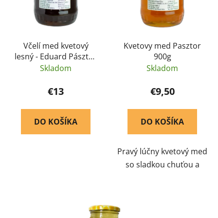
Včelí med kvetový
Kvetovy med Pasztor
lesný - Eduard Pásztor
900g
900 g
Skladom
Skladom
€13
€9,50
DO KOŠÍKA
DO KOŠÍKA
Pravý lúčny kvetový med
so sladkou chuťou a
jemnou textúrou. Rýchlo
kryštalizuje, čo je znak
jeho pravosti. Je
okamžitým zdrojom