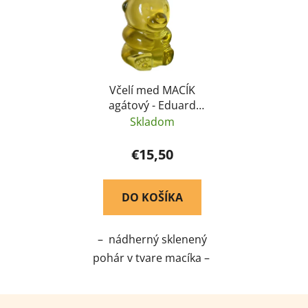
energie a telu dodáva
cenné vitamíny
Včelí med MACÍK
agátový - Eduard
Pásztor 1000g
Skladom
€15,50
DO KOŠÍKA
– nádherný sklenený
pohár v tvare macíka –
med je číry, zlatožltej
farby – má vysoký
Z