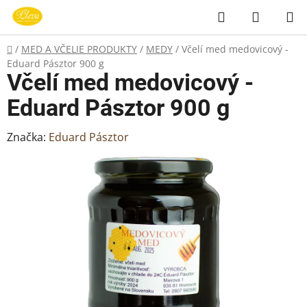
Prejsť
Hľadať
NÁKUP
na
KOŠÍK
obsah
Domov
/
MED A VČELIE PRODUKTY
/
MEDY
/
Včelí med medovicový -
Eduard Pásztor 900 g
Včelí med medovicový -
Eduard Pásztor 900 g
Značka:
Eduard Pásztor