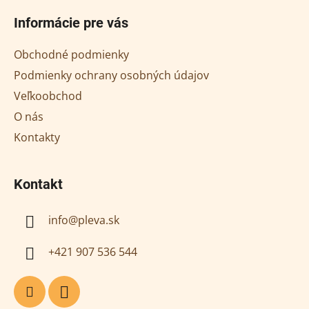
obsahu fruktózy –
á
Informácie pre vás
kryštalizuje len veľmi
p
pomaly, tekutý vám
ä
Obchodné podmienky
vydrží...
t
Podmienky ochrany osobných údajov
i
Veľkoobchod
e
O nás
Kontakty
Kontakt
info
@
pleva.sk
+421 907 536 544