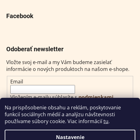
Facebook
Odoberať newsletter
Vložte svoj e-mail a my Vám budeme zasielať
informácie o nových produktoch na našom e-shope.
Email
Vložením e-mailu súhlasíte s
podmienkami
ochrany osobných údajov
Na prispôsobenie obsahu a reklám, poskytovanie
funkcií sociálnych médií a analýzu návštevnosti
PRIHLÁSIŤ SA
používame súbory cookie. Viac informácií
tu
.
Nastavenie