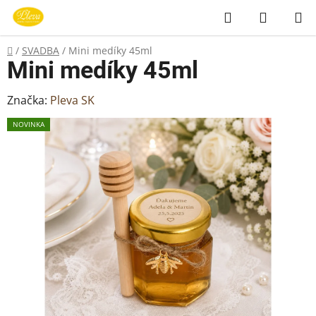
Prejsť
Hľadať
NÁKUP
na
KOŠÍK
obsah
Domov
/
SVADBA
/
Mini medíky 45ml
Mini medíky 45ml
Značka:
Pleva SK
NOVINKA