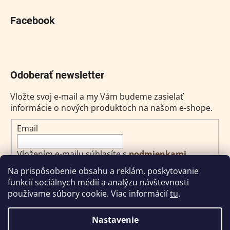
Facebook
Odoberať newsletter
Vložte svoj e-mail a my Vám budeme zasielať
informácie o nových produktoch na našom e-shope.
Email
Vložením e-mailu súhlasíte s
podmienkami
ochrany osobných údajov
Na prispôsobenie obsahu a reklám, poskytovanie
funkcií sociálnych médií a analýzu návštevnosti
PRIHLÁSIŤ SA
používame súbory cookie. Viac informácií
tu
.
Nastavenie