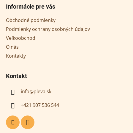
á
Informácie pre vás
p
ä
Obchodné podmienky
t
Podmienky ochrany osobných údajov
i
Veľkoobchod
e
O nás
Kontakty
Kontakt
info
@
pleva.sk
+421 907 536 544