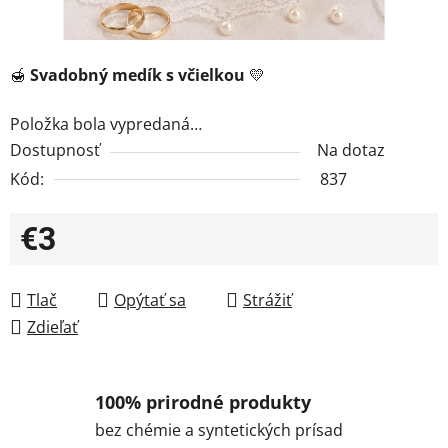
🍯
Svadobný medík s včielkou
💛
Položka bola vypredaná…
Dostupnosť
Na dotaz
Kód:
837
€3
Jednotková cena:
Tlač
Opýtať sa
Strážiť
Zdieľať
100% prirodné produkty
bez chémie a syntetických prísad