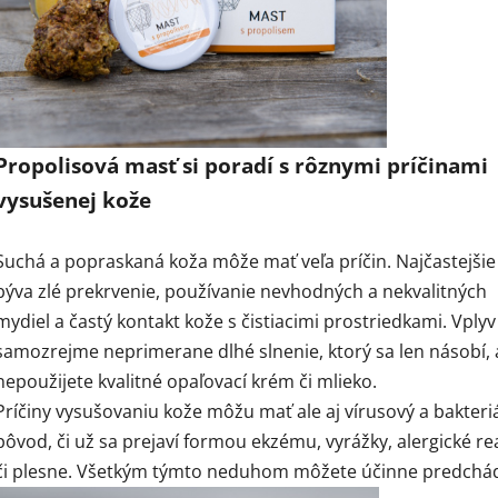
Propolisová masť si poradí s rôznymi príčinami
vysušenej kože
Suchá a popraskaná koža môže mať veľa príčin. Najčastejšie
býva zlé prekrvenie, používanie nevhodných a nekvalitných
mydiel a častý kontakt kože s čistiacimi prostriedkami. Vply
samozrejme neprimerane dlhé slnenie, ktorý sa len násobí, 
nepoužijete kvalitné opaľovací krém či mlieko.
Príčiny vysušovaniu kože môžu mať ale aj vírusový a bakteri
pôvod, či už sa prejaví formou ekzému, vyrážky, alergické re
či plesne. Všetkým týmto neduhom môžete účinne predchád