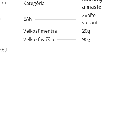
ohou
Kategória
a maste
Zvoľte
o
EAN
variant
Veľkosť menšia
20g
Veľkosť väčšia
90g
uchý