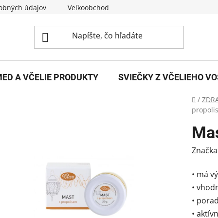
obných údajov
Veľkoobchod
O nás
Kontakty
ED A VČELIE PRODUKTY
SVIEČKY Z VČELIEHO V
Domov
/
ZDRA
propoli
Mas
Značka
• má v
• vhod
• pora
• aktív