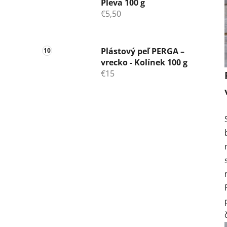
Pleva 100 g
€5,50
Plástový peľ PERGA –
vrecko - Kolínek 100 g
€15