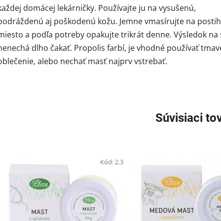
každej domácej lekárničky. Používajte ju na vysušenú,
podráždenú aj poškodenú kožu. Jemne vmasírujte na posti
miesto a podľa potreby opakujte trikrát denne. Výsledok na
nenechá dlho čakať. Propolis farbí, je vhodné používať tmav
oblečenie, alebo nechať masť najprv vstrebať.
Súvisiaci to
Kód:
2.3