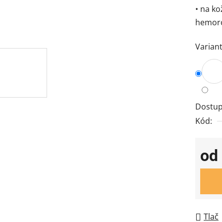
• na ko
hemor
Variant
Dostup
Kód:
od
Jedno
Tlač