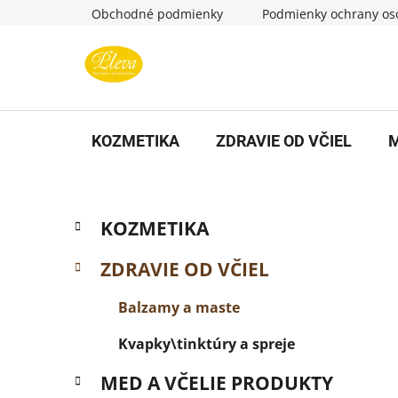
Prejsť
Obchodné podmienky
Podmienky ochrany os
na
obsah
KOZMETIKA
ZDRAVIE OD VČIEL
M
B
K
Preskočiť
KOZMETIKA
a
kategórie
o
t
č
ZDRAVIE OD VČIEL
e
n
g
Balzamy a maste
ý
ó
p
r
Kvapky\tinktúry a spreje
i
a
e
n
MED A VČELIE PRODUKTY