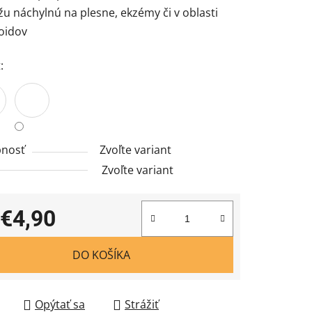
žu náchylnú na plesne, ekzémy či v oblasti
oidov
:
nosť
Zvoľte variant
Zvoľte variant
€4,90
tková cena:
DO KOŠÍKA
Opýtať sa
Strážiť