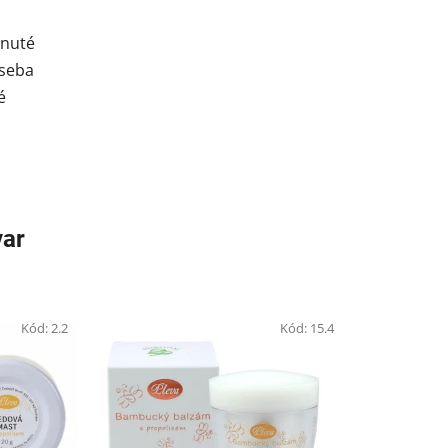
hnuté
 seba
é
var
Kód:
2.2
Kód:
15.4