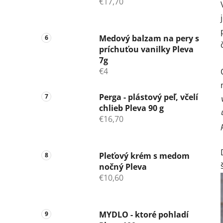
€17,70
Medový balzam na pery s
príchuťou vanilky Pleva
7g
€4
Perga - plástový peľ, včelí
chlieb Pleva 90 g
€16,70
Pleťový krém s medom
nočný Pleva
€10,60
MYDLO - ktoré pohladí