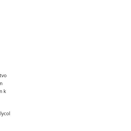
tvo
ím
m k
lycol