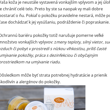
Vaša koža je neustále vystavená vonkajším vplyvom a jej úl
je chrániť celé telo. Preto by ste sa naopak vy mali dobre
postarať o ňu. Pokiaľ o pokožku pravidelne nestará, môže p
čase dochádzať k jej vysúšaniu, podráždenie či popraskanie.
Ochrannú bariéru pokožky totiž narušuje pomerne veľké
množstvo vonkajších vplyvov: z
meny teploty, silný vietor, s
vzduch či pobyt v prostredí s nízkou vlhkosťou, príliš časté
umývanie pokožky, práca s dezinfekciou či obyčajným
prostriedkom na umývanie riadu
.
Dôsledkom môže byť strata potrebnej hydratácie a prienik
škodlivín a alergénov do pokožky.