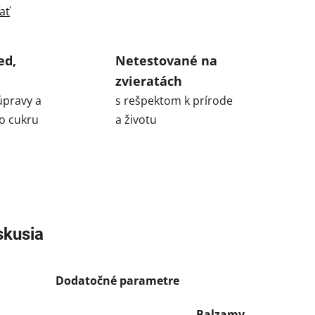
ať
ed,
Netestované na
zvieratách
úpravy a
s rešpektom k prírode
o cukru
a životu
skusia
Dodatočné parametre
Balzamy