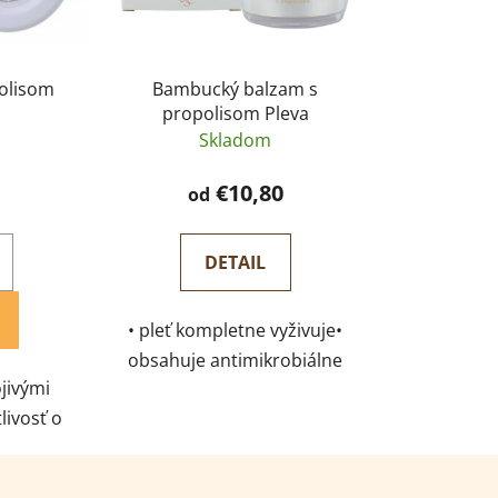
olisom
Bambucký balzam s
propolisom Pleva
Skladom
€10,80
od
DETAIL
• pleť kompletne vyživuje•
obsahuje antimikrobiálne
ojivými
prísady • spomaľuje tvorbu
livosť o
vrások• vhodný pre suchšiu a
okožku •
normálnu pleť
zémy, po