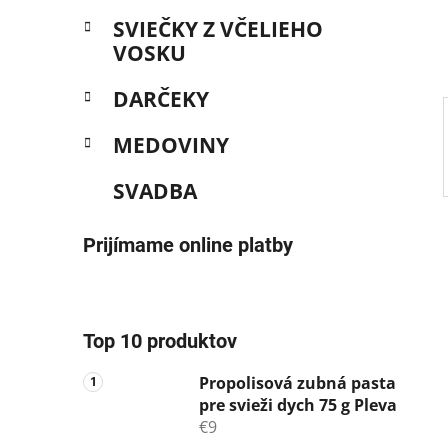
e
SVIEČKY Z VČELIEHO
l
VOSKU
DARČEKY
MEDOVINY
SVADBA
Prijímame online platby
Top 10 produktov
Propolisová zubná pasta
pre svieži dych 75 g Pleva
€9