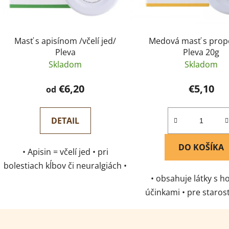
Masť s apisínom /včelí jed/
Medová masť s prop
Pleva
Pleva 20g
Skladom
Skladom
€6,20
€5,10
od
DETAIL
DO KOŠÍKA
• Apisin = včelí jed • pri
bolestiach kĺbov či neuralgiách •
• obsahuje látky s h
jemná, šetrná a prírodné
účinkami • pre starost
starostlivosti • balené v skle
suchú a popraskanú p
vhodná na plesne a ek