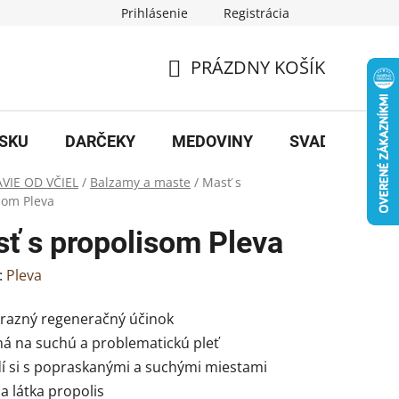
Prihlásenie
Registrácia
PRÁZDNY KOŠÍK
NÁKUPNÝ
KOŠÍK
OSKU
DARČEKY
MEDOVINY
SVADBA
B
VIE OD VČIEL
/
Balzamy a maste
/
Masť s
som Pleva
ť s propolisom Pleva
:
Pleva
ýrazný regeneračný účinok
ná na suchú a problematickú pleť
dí si s popraskanými a suchými miestami
na látka propolis