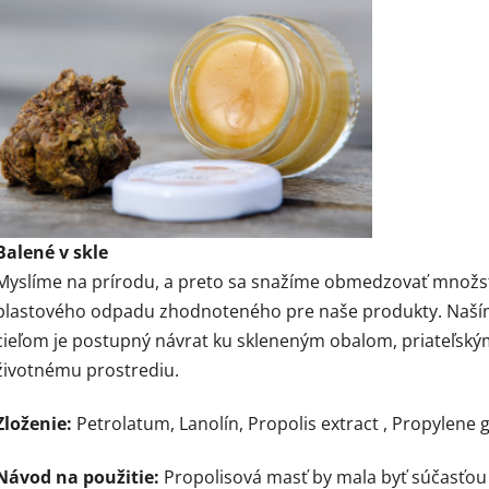
Balené v skle
Myslíme na prírodu, a preto sa snažíme obmedzovať množs
plastového odpadu zhodnoteného pre naše produkty. Naš
cieľom je postupný návrat ku skleneným obalom, priateľský
životnému prostrediu.
Zloženie:
Petrolatum, Lanolín, Propolis extract , Propylene g
Návod na použitie:
Propolisová masť by mala byť súčasťou