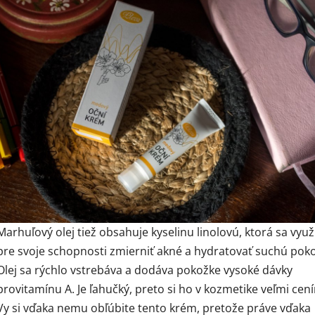
Marhuľový olej tiež obsahuje kyselinu linolovú, ktorá sa využ
pre svoje schopnosti zmierniť akné a hydratovať suchú pok
Olej sa rýchlo vstrebáva a dodáva pokožke vysoké dávky
provitamínu A. Je ľahučký, preto si ho v kozmetike veľmi cen
Vy si vďaka nemu obľúbite tento krém, pretože práve vďaka