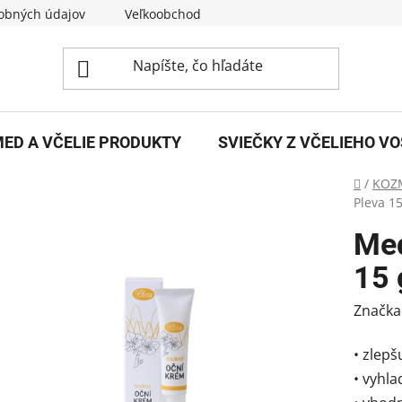
obných údajov
Veľkoobchod
O nás
Kontakty
ED A VČELIE PRODUKTY
SVIEČKY Z VČELIEHO V
Domov
/
KOZ
Pleva 15
Med
15 
Značka
• zlepš
• vyhl