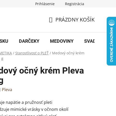
Prihlásenie
Registrácia
PRÁZDNY KOŠÍK
NÁKUPNÝ
KOŠÍK
OSKU
DARČEKY
MEDOVINY
SVADBA
B
METIKA
/
Starostlivosť o PLEŤ
/
Medový očný krém
 g
ový očný krém Pleva
g
:
Pleva
uje napätie a pružnosť pleti
adzuje mimické vrásky v očnom okolí