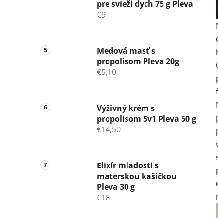
pre svieži dych 75 g Pleva
€9
Medová masť s
propolisom Pleva 20g
€5,10
Výživný krém s
propolisom 5v1 Pleva 50 g
€14,50
Elixír mladosti s
materskou kašičkou
Pleva 30 g
€18