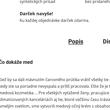
syntetických prísad
bez pridanéh
Darček navyše!
Ku každej objednávke darček zdarma.
Popis
Di
Čo dokáže med
Kiež by sa dali mávnutím čarovného prútika vrátiť všetky tie 
kedy ste sa poriadne nevyspala a príliš pracovala. Ešte že je 
medová kozmetika ... Pre všetkých vyťažené ženy, pracujúce
klimatizovaných kanceláriách aj tie, ktoré väčšinu času trávi
umelým svetlom, sme vytvorili medový očný krém s obsah