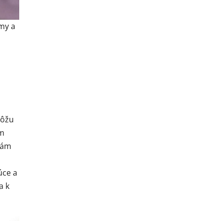
ýmy a
môžu
ým
nám
úce a
a k