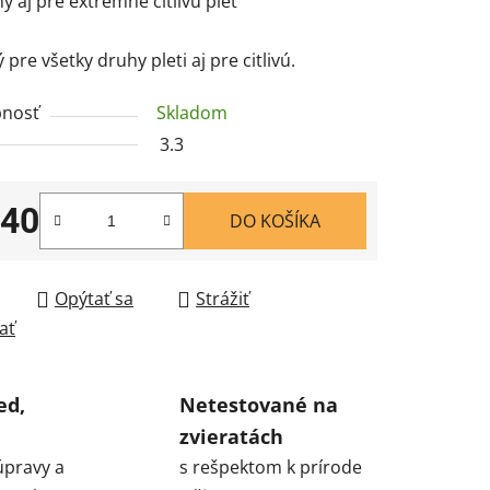
ý aj pre extrémne citlivú pleť
pre všetky druhy pleti aj pre citlivú.
nosť
Skladom
3.3
,40
DO KOŠÍKA
tková cena:
Opýtať sa
Strážiť
ať
ed,
Netestované na
zvieratách
úpravy a
s rešpektom k prírode