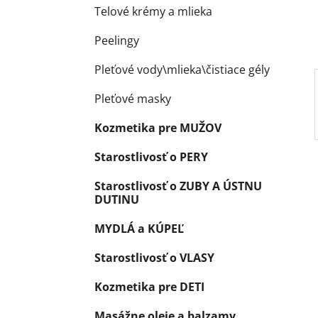
e
Telové krémy a mlieka
l
Peelingy
Pleťové vody\mlieka\čistiace gély
Pleťové masky
Kozmetika pre MUŽOV
Starostlivosť o PERY
Starostlivosť o ZUBY A ÚSTNU
DUTINU
MYDLÁ a KÚPEĽ
Starostlivosť o VLASY
Kozmetika pre DETI
Masážne oleje a balzamy