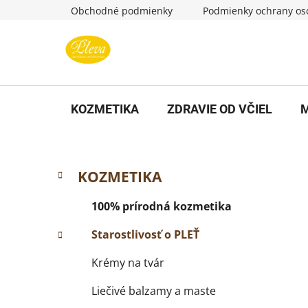
Prejsť
Obchodné podmienky
Podmienky ochrany os
na
obsah
KOZMETIKA
ZDRAVIE OD VČIEL
M
B
K
Preskočiť
KOZMETIKA
a
kategórie
o
t
č
100% prírodná kozmetika
e
n
g
Starostlivosť o PLEŤ
ý
ó
p
r
Krémy na tvár
i
a
e
Liečivé balzamy a maste
n