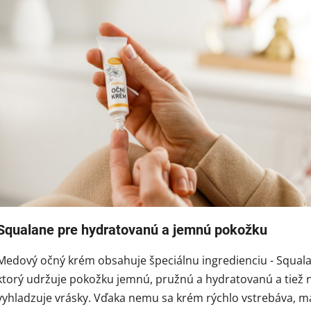
Squalane pre hydratovanú a jemnú pokožku
Medový očný krém obsahuje špeciálnu ingredienciu - Squal
ktorý udržuje pokožku jemnú, pružnú a hydratovanú a tiež n
vyhladzuje vrásky. Vďaka nemu sa krém rýchlo vstrebáva, m