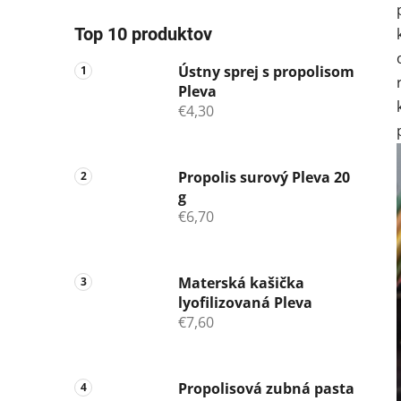
Top 10 produktov
Ústny sprej s propolisom
Pleva
€4,30
Propolis surový Pleva 20
g
€6,70
Materská kašička
lyofilizovaná Pleva
€7,60
Propolisová zubná pasta