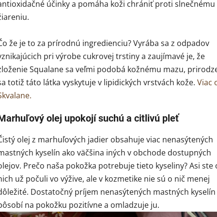
antioxidačné účinky a pomáha koži chrániť proti slnečnému
žiareniu.
Čo že je to za prírodnú ingredienciu? Vyrába sa z odpadov
vznikajúcich pri výrobe cukrovej trstiny a zaujímavé je, že
zloženie Squalane sa veľmi podobá kožnému mazu, prirodz
sa totiž táto látka vyskytuje v lipidických vrstvách kože.
Viac 
Skvalane.
Marhuľový olej upokojí suchú a citlivú pleť
Čistý olej z marhuľových jadier obsahuje viac nenasýtených
mastných kyselín ako väčšina iných v obchode dostupných
olejov. Prečo naša pokožka potrebuje tieto kyseliny? Asi ste 
nich už počuli vo výžive, ale v kozmetike nie sú o nič menej
dôležité. Dostatočný príjem nenasýtených mastných kyselín
pôsobí na pokožku pozitívne a omladzuje ju.