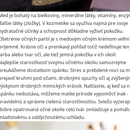
Med je bohatý na bielkoviny, minerálne látky, vitamíny, enz
ďalšie látky (zložky). V kozmetike sa využíva najmä pre svoje
hydratačné účinky a schopnosť dôkladne vyživiť pokožku.
Ošetrenie očných partií je s medovým očným krémom veľmi
príjemné. Krásne oči a prenikavý pohľad totiž nedefinuje len
farba alebo tvar očí, ale tiež jemná pokožka v ich okolí.
Najlepšie starostlivosť svojmu očnému okoliu samozrejme
preukážeme dostatkom spánku. Stres a prebdené noci sa 
prejaviť kruhmi pod očami, drobnými opuchy očí aj zvýšen
výskytom drobných mimických vrások. Našťastie, aj keď sa 
spánku nedostáva, môžeme matke prírode vypomôcť inak -
pravidelnú a správne cielenú starostlivosťou. Sviežo vyzeraj
dobre opatrovaná očné okolie celú tvár omladzuje a pomáh
mladistvému a oddýchnutému vzhľadu.