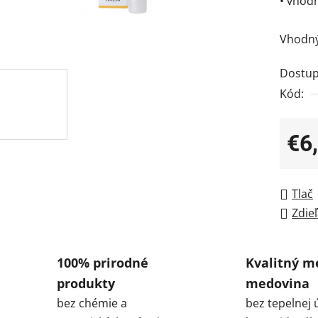
• vhodn
Vhodný 
Dostup
Kód:
€6
Jedno
Tlač
Zdieľ
100% prirodné
Kvalitný m
produkty
medovina
bez chémie a
bez tepelnej 