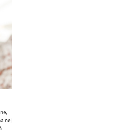
ane,
a nej
á