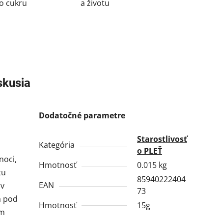
o cukru
a životu
skusia
Dodatočné parametre
Starostlivosť
Kategória
o PLEŤ
noci,
Hmotnosť
0.015 kg
tu
85940222404
EAN
 v
73
a pod
Hmotnosť
15g
om