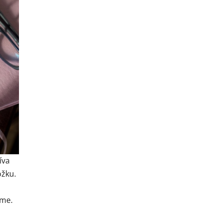
íva
ožku.
íme.