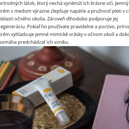
prírodných látok, ktorý nechá vyniknúť ich krásne oči. Jemn
krém s medom výrazne zlepšuje napätie a pružnosť pleti v cit
oblasti očného okolia. Zároveň dlhodobo podporuje jej
regeneráciu. Pokiaľ ho používate pravidelne a poctivo, prír
krém vyhladzuje jemné mimické vrásky v očnom okolí a dok
pomáha predchádzať ich vzniku.