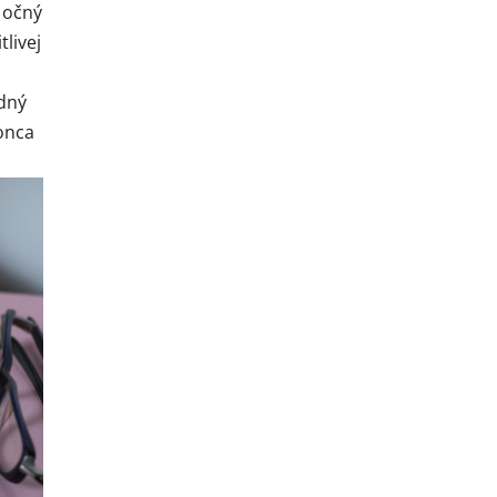
ý očný
livej
odný
onca