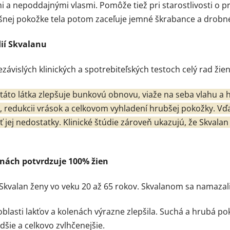
a nepoddajnými vlasmi. Pomôže tiež pri starostlivosti o pr
vyšnej pokožke tela potom zaceľuje jemné škrabance a drobn
dií Skvalanu
ezávislých klinických a spotrebiteľských testoch celý rad ži
táto látka zlepšuje bunkovú obnovu, viaže na seba vlahu a
pleti, redukcii vrások a celkovom vyhladení hrubšej pokožky.
liť jej nedostatky. Klinické štúdie zároveň ukazujú, že Skv
enách potvrdzuje 100% žien
Skvalan ženy vo veku 20 až 65 rokov. Skvalanom sa namazali
 oblasti lakťov a kolenách výrazne zlepšila. Suchá a hrubá p
adšie a celkovo zvlhčenejšie.