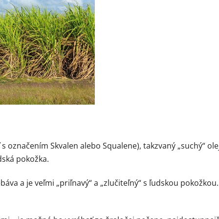
ť s označením Skvalen alebo Squalene), takzvaný „suchý“ olej
dská pokožka.
áva a je veľmi „priľnavý“ a „zlučiteľný“ s ľudskou pokožkou