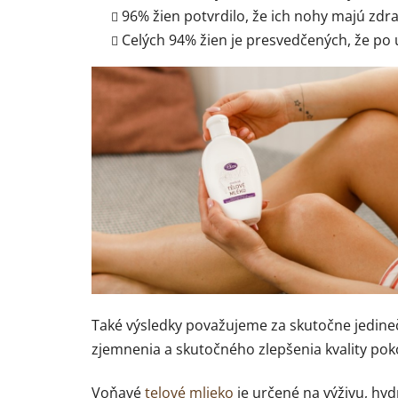
96% žien potvrdilo, že ich nohy majú zdrav
Celých 94% žien je presvedčených, že po 
Také výsledky považujeme za skutočne jedine
zjemnenia a skutočného zlepšenia kvality poko
Voňavé
telové mlieko
je určené na výživu, hyd