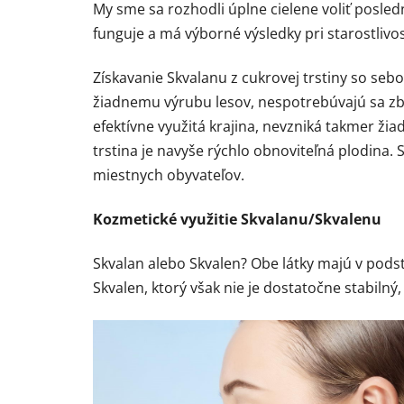
My sme sa rozhodli úplne cielene voliť posle
funguje a má výborné výsledky pri starostlivost
Získavanie Skvalanu z cukrovej trstiny so sebo
žiadnemu výrubu lesov, nespotrebúvajú sa zb
efektívne využitá krajina, nevzniká takmer ž
trstina je navyše rýchlo obnoviteľná plodina. 
miestnych obyvateľov.
Kozmetické využitie Skvalanu/Skvalenu
Skvalan alebo Skvalen? Obe látky majú v podsta
Skvalen, ktorý však nie je dostatočne stabiln