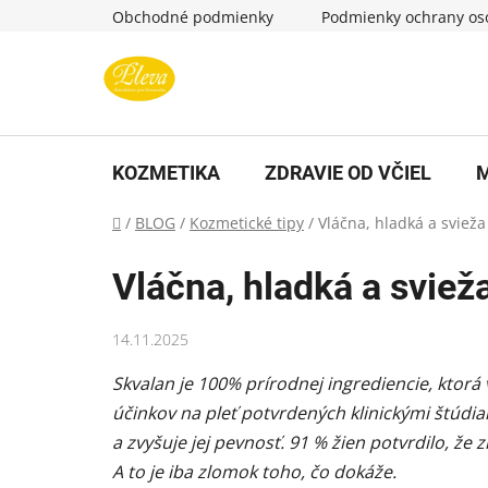
Prejsť
Obchodné podmienky
Podmienky ochrany os
na
obsah
KOZMETIKA
ZDRAVIE OD VČIEL
M
Domov
/
BLOG
/
Kozmetické tipy
/
Vláčna, hladká a sviež
Vláčna, hladká a svie
14.11.2025
Skvalan je 100% prírodnej ingrediencie, ktorá
účinkov na pleť potvrdených klinickými štúdiam
a zvyšuje jej pevnosť. 91 % žien potvrdilo, že 
A to je iba zlomok toho, čo dokáže.