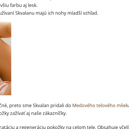
šiu farbu aj lesk.
užívaní Skvalanu majú ich nohy mladší vzhľad.
čné, preto sme Skvalan pridali do
Medového telového mliek
žky zažívať aj naše zákazníčky.
ratáciu a regeneráciu pokožky na celom tele. Obsahuje včelí