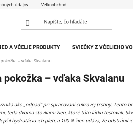
obných údajov
Veľkoobchod
O nás
Kontakty
ED A VČELIE PRODUKTY
SVIEČKY Z VČELIEHO V
a pokožka – vďaka Skvalanu
ža pokožka – vďaka Skvalanu
 vzniká ako „odpad“ pri spracovaní cukrovej trstiny. Tento 
i, teda dvoma stovkami žien, ktoré túto látku testovali. Sk
zlepšil hydratáciu ich pleti, a 100 % žien udáva, že odstránil