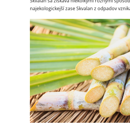
Skvalan sa získava niekoľkými rôznymi spôsobm
najekologickejší zase Skvalan z odpadov vznika