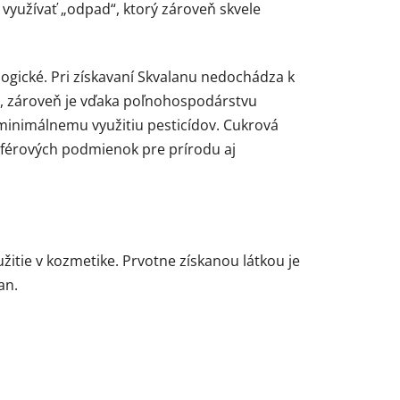
využívať „odpad“, ktorý zároveň skvele
ologické. Pri získavaní Skvalanu nedochádza k
, zároveň je vďaka poľnohospodárstvu
 minimálnemu využitiu pesticídov. Cukrová
za férových podmienok pre prírodu aj
žitie v kozmetike. Prvotne získanou látkou je
an.