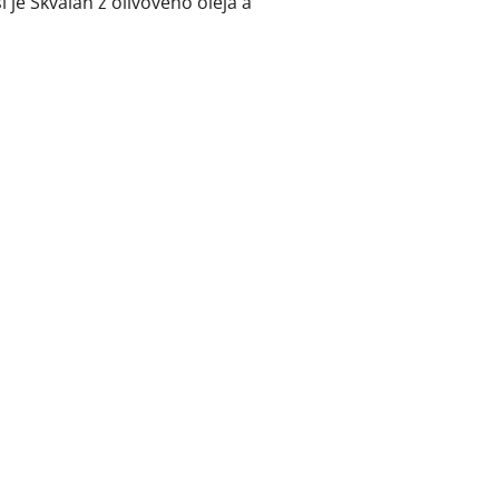
je Skvalan z olivového oleja a