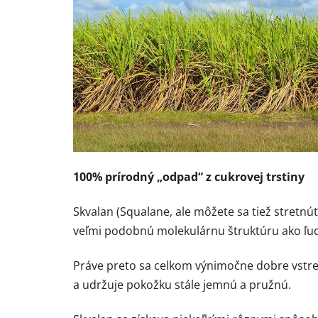
100% prírodný „odpad“ z cukrovej trstiny
Skvalan (Squalane, ale môžete sa tiež stretnú
veľmi podobnú molekulárnu štruktúru ako ľu
Práve preto sa celkom výnimočne dobre vstreb
a udržuje pokožku stále jemnú a pružnú.