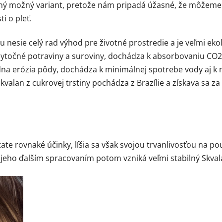
dný možný variant, pretože nám pripadá úžasné, že môžeme 
i o pleť.
u nesie celý rad výhod pre životné prostredie a je veľmi ek
ytočné potraviny a suroviny, dochádza k absorbovaniu CO2
iadna erózia pôdy, dochádza k minimálnej spotrebe vody aj k
Skvalan z cukrovej trstiny pochádza z Brazílie a získava sa 
te rovnaké účinky, líšia sa však svojou trvanlivosťou na pou
ý, jeho ďalším spracovaním potom vzniká veľmi stabilný Skval