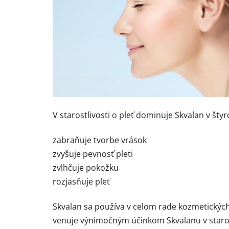
V starostlivosti o pleť dominuje Skvalan v šty
zabraňuje tvorbe vrások
zvyšuje pevnosť pleti
zvlhčuje pokožku
rozjasňuje pleť
Skvalan sa používa v celom rade kozmetických p
venuje výnimočným účinkom Skvalanu v starost