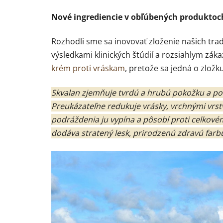
Nové ingrediencie v obľúbených produktoc
Rozhodli sme sa inovovať zloženie našich tra
výsledkami klinických štúdií a rozsiahlym zá
krém proti vráskam
, pretože sa jedná o zložk
Skvalan zjemňuje tvrdú a hrubú pokožku a por
Preukázateľne redukuje vrásky, vrchnými vrstv
podráždenia ju vypína a pôsobí proti celkové
dodáva stratený lesk, prirodzenú zdravú farbu