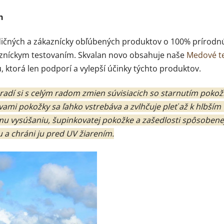
h
dičných a zákaznícky obľúbených produktov o 100% prírodnú 
kazníckym testovaním. Skvalan novo obsahuje naše
Medové te
u, ktorá len podporí a vylepší účinky týchto produktov.
adí si s celým radom zmien súvisiacich so starnutím pokožky
ami pokožky sa ľahko vstrebáva a zvlhčuje pleť až k hlbším
mu vysúšaniu, šupinkovatej pokožke a zašedlosti spôsobenej
 a chráni ju pred UV žiarením.