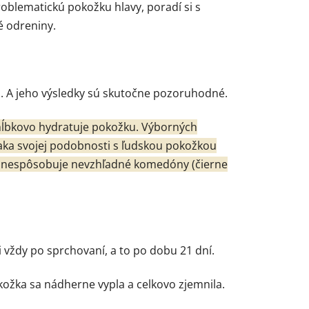
oblematickú pokožku hlavy, poradí si s
é odreniny.
en. A jeho výsledky sú skutočne pozoruhodné.
 hĺbkovo hydratuje pokožku. Výborných
 Vďaka svojej podobnosti s ľudskou pokožkou
alan nespôsobuje nevzhľadné komedóny (čierne
 vždy po sprchovaní, a to po dobu 21 dní.
okožka sa nádherne vypla a celkovo zjemnila.