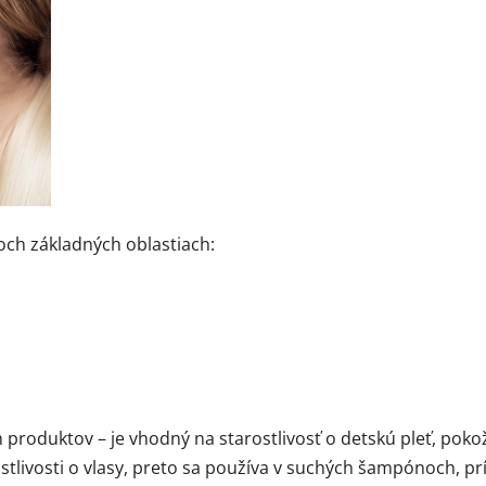
roch základných oblastiach:
roduktov – je vhodný na starostlivosť o detskú pleť, pokožku 
livosti o vlasy, preto sa používa v suchých šampónoch, pr