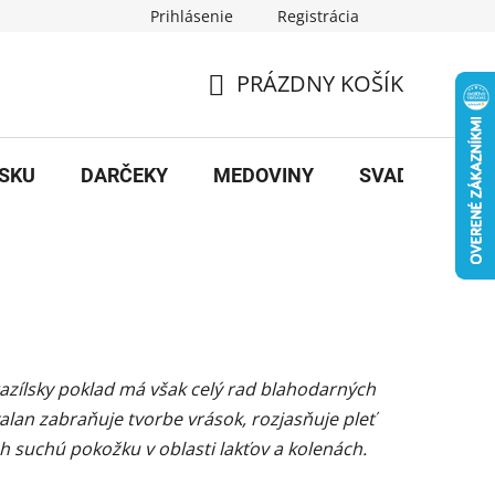
Prihlásenie
Registrácia
PRÁZDNY KOŠÍK
NÁKUPNÝ
KOŠÍK
OSKU
DARČEKY
MEDOVINY
SVADBA
B
brazílsky poklad má však celý rad blahodarných
valan zabraňuje tvorbe vrások, rozjasňuje pleť
 ich suchú pokožku v oblasti lakťov a kolenách.