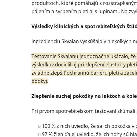
produktoch, ktoré pomáhajú s rozstrapkanými 
pálením a svrbením pleti aj s lupinami. Na z
Výsledky klinických a spotrebiteľských štú
Ingredienciu Skvalan vyskúšalo v niekoľkých n
Testovanie Skvalanu jednoznačne ukázalo, že 
výsledkov docielil aj pri zlepšení elasticity 
zvládne zlepšiť ochrannú bariéru pleti a zace
bodky).
Zlepšenie suchej pokožky na lakťoch a kol
Pri prvom spotrebiteľskom testovaní skúmali 
100 % z nich uviedlo, že sa ich pokožka v
97 % žien ďalej uviedlo, že ich nohy sú hl