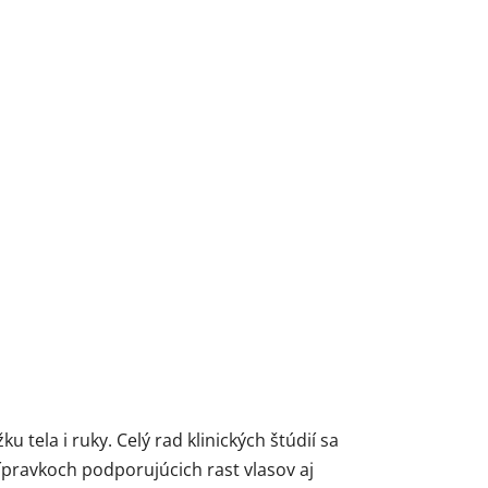
tela i ruky. Celý rad klinických štúdií sa
ípravkoch podporujúcich rast vlasov aj