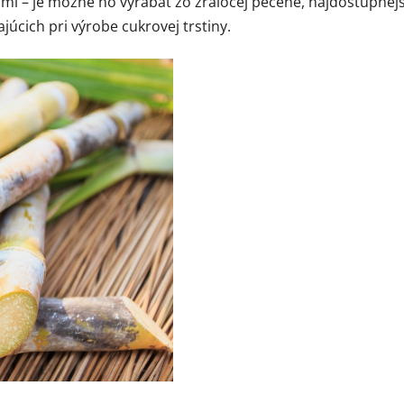
i – je možné ho vyrábať zo žraločej pečene, najdostupnejší 
júcich pri výrobe cukrovej trstiny.