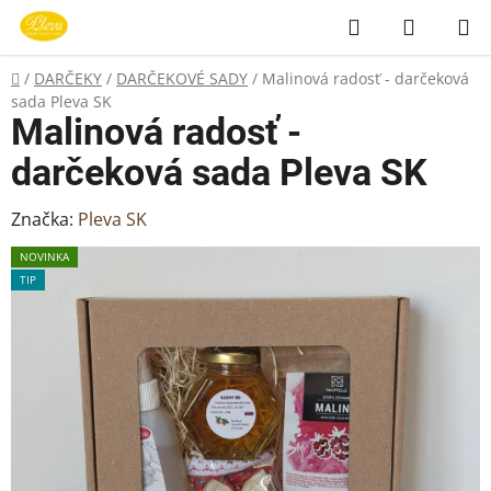
Prejsť
Hľadať
NÁKUP
na
KOŠÍK
obsah
Domov
/
DARČEKY
/
DARČEKOVÉ SADY
/
Malinová radosť - darčeková
sada Pleva SK
Malinová radosť -
darčeková sada Pleva SK
Značka:
Pleva SK
NOVINKA
TIP