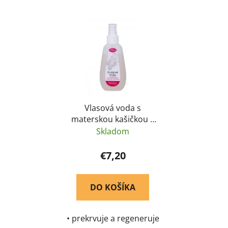
pohody s vôňou pravých
prirodzene malinová
levanduľových kvetov.
pochúťka.
Obsahuje levanduľový
med, sušené kvety
levandule v elegantnom
vrecúšku,...
Vlasová voda s
materskou kašičkou a
malinovým fermentom
Skladom
- Pleva 115 g
€7,20
DO KOŠÍKA
• prekrvuje a regeneruje