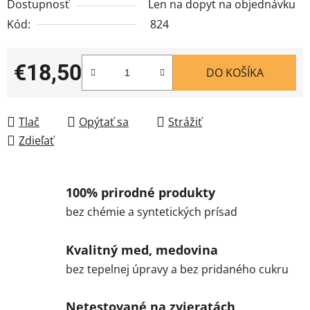
Dostupnosť
Len na dopyt na objednávku
Kód:
824
€18,50
DO KOŠÍKA
Jednotková cena:
Tlač
Opýtať sa
Strážiť
Zdieľať
100% prirodné produkty
bez chémie a syntetických prísad
Kvalitný med, medovina
bez tepelnej úpravy a bez pridaného cukru
Netestované na zvieratách