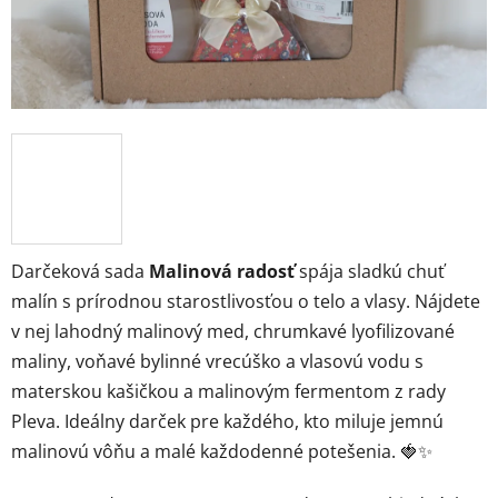
Darčeková sada
Malinová radosť
spája sladkú chuť
malín s prírodnou starostlivosťou o telo a vlasy. Nájdete
v nej lahodný malinový med, chrumkavé lyofilizované
maliny, voňavé bylinné vrecúško a vlasovú vodu s
materskou kašičkou a malinovým fermentom z rady
Pleva. Ideálny darček pre každého, kto miluje jemnú
malinovú vôňu a malé každodenné potešenia. 🍓✨