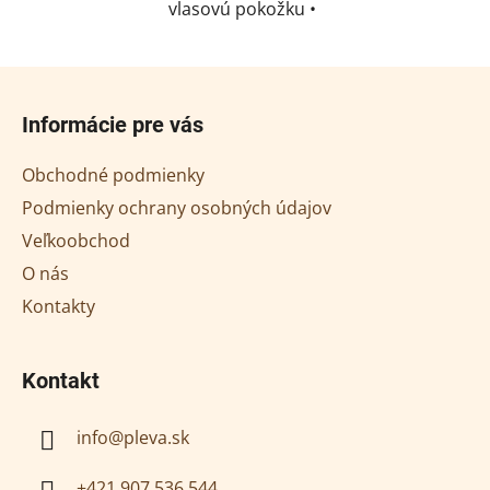
vlasovú pokožku •
podporuje rast vlasov •
dodáva vlasom lesk a
Z
hebkosť • neobsahuje
á
Informácie pre vás
alkohol
p
ä
Obchodné podmienky
t
Podmienky ochrany osobných údajov
i
Veľkoobchod
e
O nás
Kontakty
Kontakt
info
@
pleva.sk
+421 907 536 544