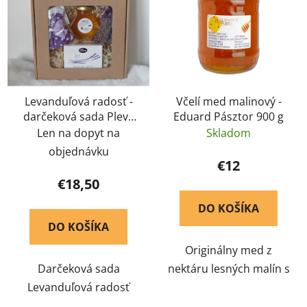
Levanduľová radosť -
Včelí med malinový -
darčeková sada Pleva
Eduard Pásztor 900 g
SK
Len na dopyt na
Skladom
objednávku
€12
€18,50
DO KOŠÍKA
DO KOŠÍKA
Originálny med z
Darčeková sada
nektáru lesných malín s
Levanduľová radosť
jemným ovocným
prináša chvíľku relaxu a
nádychom. Lahodná,