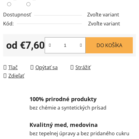
Dostupnosť
Zvoľte variant
Kód:
Zvoľte variant
od
€7,60
DO KOŠÍKA
Jednotková cena:
Tlač
Opýtať sa
Strážiť
Zdieľať
100% prirodné produkty
bez chémie a syntetických prísad
Kvalitný med, medovina
bez tepelnej úpravy a bez pridaného cukru