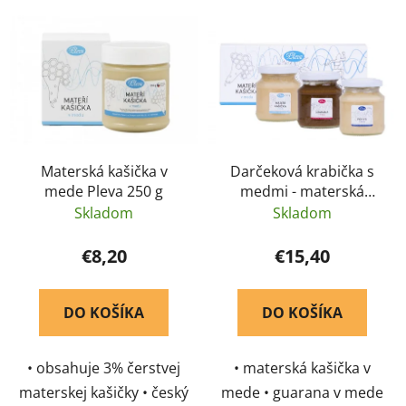
Materská kašička v
Darčeková krabička s
mede Pleva 250 g
medmi - materská
kašička, guarana a
Skladom
Skladom
pohyb v mede 3 x 170
g - Pleva
€8,20
€15,40
DO KOŠÍKA
DO KOŠÍKA
• obsahuje 3% čerstvej
• materská kašička v
materskej kašičky • český
mede • guarana v mede