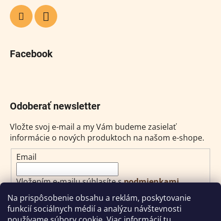
Facebook
Odoberať newsletter
Vložte svoj e-mail a my Vám budeme zasielať
informácie o nových produktoch na našom e-shope.
Email
Vložením e-mailu súhlasíte s
podmienkami
ochrany osobných údajov
Na prispôsobenie obsahu a reklám, poskytovanie
funkcií sociálnych médií a analýzu návštevnosti
PRIHLÁSIŤ SA
používame súbory cookie. Viac informácií
tu
.