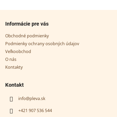
vynikajúci med •
• pohyb v mede • sladký
príjemná chuť • ľudovo
darček, ktorý poteší
Z
včelagra
á
Informácie pre vás
p
ä
Obchodné podmienky
t
Podmienky ochrany osobných údajov
i
Veľkoobchod
e
O nás
Kontakty
Kontakt
info
@
pleva.sk
+421 907 536 544