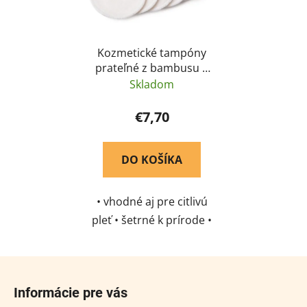
Kozmetické tampóny
prateľné z bambusu a
biobavlny 6 ks
Skladom
€7,70
DO KOŠÍKA
• vhodné aj pre citlivú
pleť • šetrné k prírode •
na opakované použitie
Z
á
Informácie pre vás
p