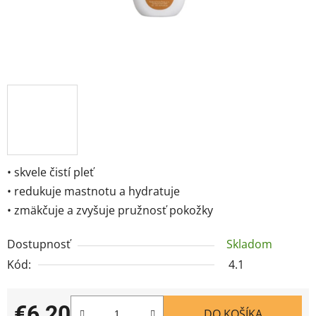
• skvele čistí pleť
• redukuje mastnotu a hydratuje
• zmäkčuje a zvyšuje pružnosť pokožky
Dostupnosť
Skladom
Kód:
4.1
€6,20
DO KOŠÍKA