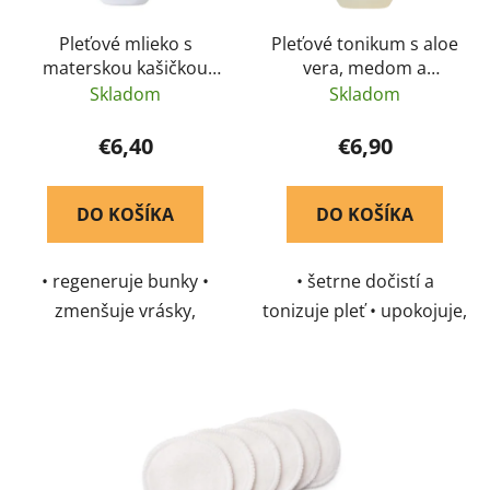
Pleťové mlieko s
Pleťové tonikum s aloe
materskou kašičkou
vera, medom a
Pleva 110 g
propolisom Pleva 200
Skladom
Skladom
g
€6,40
€6,90
DO KOŠÍKA
DO KOŠÍKA
• regeneruje bunky •
• šetrne dočistí a
zmenšuje vrásky,
tonizuje pleť • upokojuje,
zjemňuje pleť • obsahuje
hydratuje a pripraví pleť
veľa vitamínov a
na ďalšiu starostlivosť •
minerálov
na každodenné
používanie