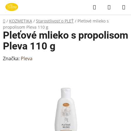
Prejsť
Hľadať
NÁKUP
na
KOŠÍK
obsah
Domov
/
KOZMETIKA
/
Starostlivosť o PLEŤ
/
Pleťové mlieko s
propolisom Pleva 110 g
Pleťové mlieko s propolisom
Pleva 110 g
Značka:
Pleva