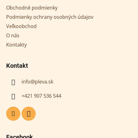
ä
Obchodné podmienky
t
Podmienky ochrany osobných údajov
i
Veľkoobchod
e
O nás
Kontakty
Kontakt
info
@
pleva.sk
+421 907 536 544
Facebook