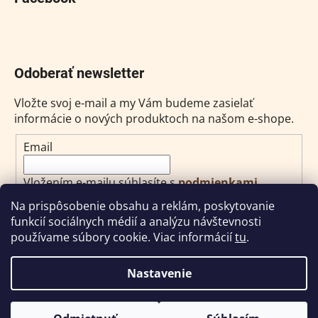
Odoberať newsletter
Vložte svoj e-mail a my Vám budeme zasielať
informácie o nových produktoch na našom e-shope.
Email
Vložením e-mailu súhlasíte s
podmienkami
ochrany osobných údajov
Na prispôsobenie obsahu a reklám, poskytovanie
funkcií sociálnych médií a analýzu návštevnosti
PRIHLÁSIŤ SA
používame súbory cookie. Viac informácií
tu
.
Nastavenie
Vytvoril Shoptet