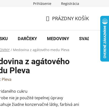
Prihlásenie
Registrácia
PRÁZDNY KOŠÍK
NÁKUPNÝ
KOŠÍK
OSKU
DARČEKY
MEDOVINY
SVADBA
B
OVINY
/
Medovina z agátového medu Pleva
ovina z agátového
u Pleva
:
Pleva
pridaného cukru
ýrobe nie je použité tepelnej úpravy
ahuje žiadne konzervačné látky, farbivá ani