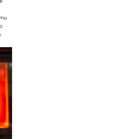
je
 mu
no
o