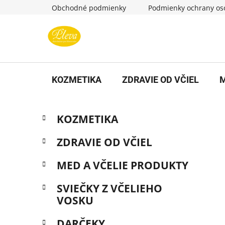
Prejsť
Obchodné podmienky
Podmienky ochrany os
na
obsah
KOZMETIKA
ZDRAVIE OD VČIEL
M
B
K
Preskočiť
KOZMETIKA
a
kategórie
o
t
č
ZDRAVIE OD VČIEL
e
n
g
MED A VČELIE PRODUKTY
ý
ó
p
r
SVIEČKY Z VČELIEHO
i
a
VOSKU
e
n
e
DARČEKY