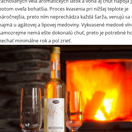
zachovaných veľa aromatických látok a vôňa aj chuť nápoja 
potom oveľa bohatšia. Proces kvasenia pri nižšej teplote je
náročnejšia, preto ním neprechádza každá šarža, venujú sa
najmä u agátovej a lipovej medoviny. Vykvasené medové ví
samozrejme nemá ešte dokonalú chuť, preto je potrebné h
nechať minimálne rok a pol zrieť.