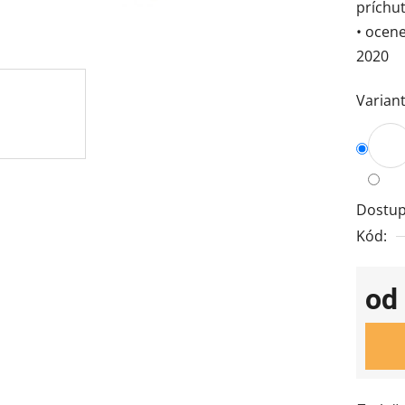
príchu
• ocen
2020
Variant
Dostup
Kód:
od
Jedno