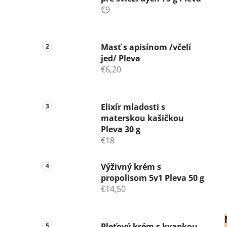
€9
Masť s apisínom /včelí
jed/ Pleva
€6,20
Elixír mladosti s
materskou kašičkou
Pleva 30 g
€18
Výživný krém s
propolisom 5v1 Pleva 50 g
€14,50
Pleťový krém s kvapkou