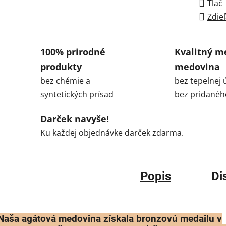
Tlač
Zdieľ
100% prirodné
Kvalitný m
produkty
medovina
bez chémie a
bez tepelnej 
syntetických prísad
bez pridanéh
Darček navyše!
Ku každej objednávke darček zdarma.
Popis
Di
Naša agátová medovina získala bronzovú medailu v