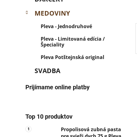
l
MEDOVINY
Pleva - Jednodruhové
Pleva - Limitovaná edícia /
Špeciality
Pleva Potštejnská original
SVADBA
Prijímame online platby
Top 10 produktov
Propolisová zubná pasta
pre svieži dych 75 g Pleva