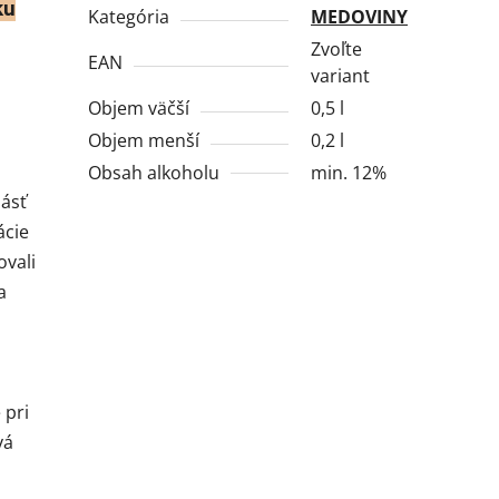
ku
Kategória
MEDOVINY
Zvoľte
EAN
variant
Objem väčší
0,5 l
Objem menší
0,2 l
Obsah alkoholu
min. 12%
násť
ácie
ovali
a
 pri
vá