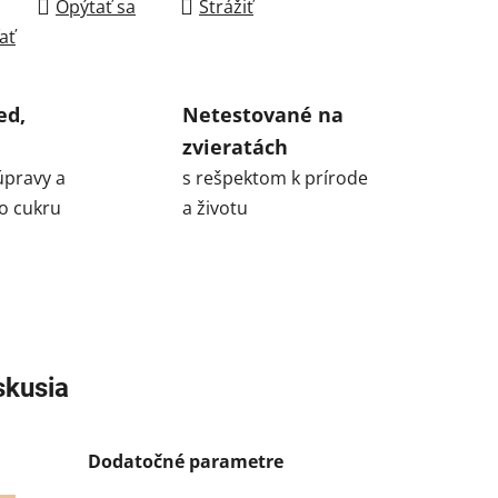
Opýtať sa
Strážiť
ať
ed,
Netestované na
zvieratách
úpravy a
s rešpektom k prírode
o cukru
a životu
skusia
Dodatočné parametre