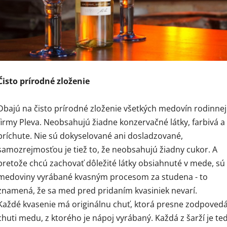
Čisto prírodné zloženie
Dbajú na čisto prírodné zloženie všetkých medovín rodinnej
firmy Pleva. Neobsahujú žiadne konzervačné látky, farbivá a
príchute. Nie sú dokyselované ani dosladzované,
samozrejmosťou je tiež to, že neobsahujú žiadny cukor. A
pretože chcú zachovať dôležité látky obsiahnuté v mede, sú 
medoviny vyrábané kvasným procesom za studena - to
znamená, že sa med pred pridaním kvasiniek nevarí.
Každé kvasenie má originálnu chuť, ktorá presne zodpoved
chuti medu, z ktorého je nápoj vyrábaný. Každá z šarží je te