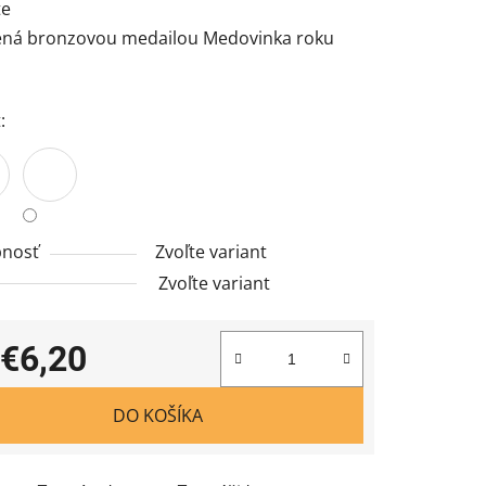
te
ená bronzovou medailou Medovinka roku
:
nosť
Zvoľte variant
Zvoľte variant
€6,20
tková cena:
DO KOŠÍKA