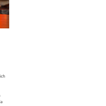
ich
á
da