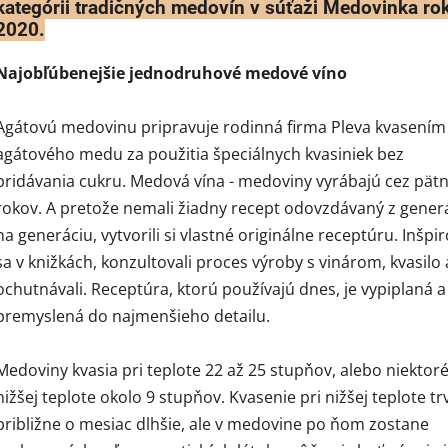
kategórii tradičných medovín v súťaži Medovinka ro
2020.
Najobľúbenejšie jednodruhové medové víno
Agátovú medovinu pripravuje rodinná firma Pleva kvasením
agátového medu za použitia špeciálnych kvasiniek bez
pridávania cukru. Medová vína - medoviny vyrábajú cez pät
rokov. A pretože nemali žiadny recept odovzdávaný z gener
na generáciu, vytvorili si vlastné originálne receptúru. Inšpir
sa v knižkách, konzultovali proces výroby s vinárom, kvasilo 
ochutnávali. Receptúra, ktorú používajú dnes, je vypiplaná a
premyslená do najmenšieho detailu.
Medoviny kvasia pri teplote 22 až 25 stupňov, alebo niektoré
nižšej teplote okolo 9 stupňov. Kvasenie pri nižšej teplote tr
približne o mesiac dlhšie, ale v medovine po ňom zostane