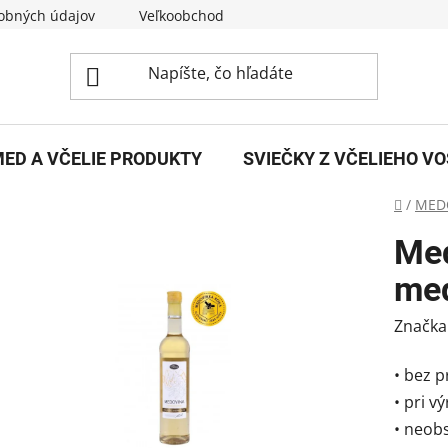
obných údajov
Veľkoobchod
O nás
Kontakty
ED A VČELIE PRODUKTY
SVIEČKY Z VČELIEHO V
Domov
/
MED
Med
med
Značka
• bez 
• pri v
• neobs