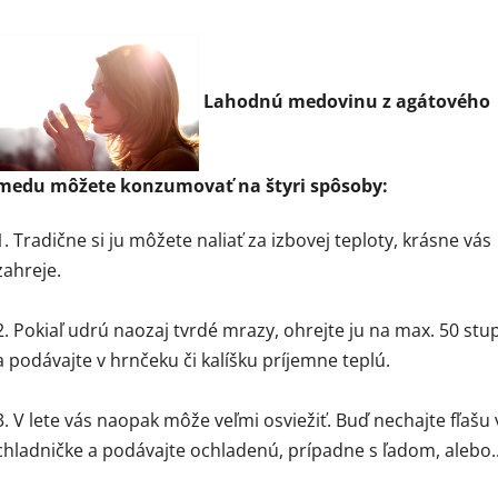
Lahodnú medovinu z agátového
medu môžete konzumovať na štyri spôsoby:
1. Tradične si ju môžete naliať za izbovej teploty, krásne vás
zahreje.
2. Pokiaľ udrú naozaj tvrdé mrazy, ohrejte ju na max. 50 st
a podávajte v hrnčeku či kalíšku príjemne teplú.
3. V lete vás naopak môže veľmi osviežiť. Buď nechajte fľašu 
chladničke a podávajte ochladenú, prípadne s ľadom, alebo..