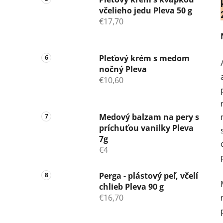
včelieho jedu Pleva 50 g
€17,70
Pleťový krém s medom
nočný Pleva
€10,60
Medový balzam na pery s
príchuťou vanilky Pleva
7g
€4
Perga - plástový peľ, včelí
chlieb Pleva 90 g
€16,70