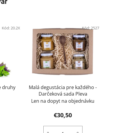
var
Kód:
20.2X
Kód:
2527
e druhy
Malá degustácia pre každého -
Darčeková sada Pleva
Len na dopyt na objednávku
€30,50