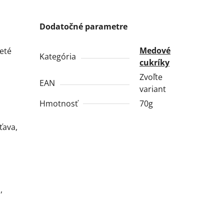
Dodatočné parametre
Medové
leté
Kategória
cukríky
Zvoľte
EAN
variant
Hmotnosť
70g
ťava,
,