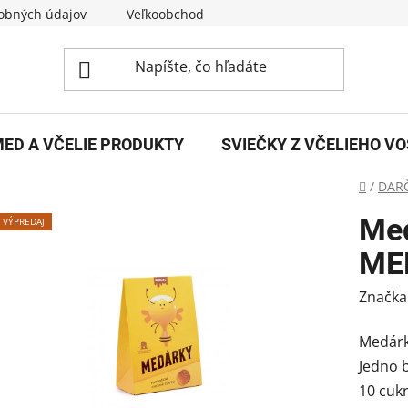
obných údajov
Veľkoobchod
O nás
Kontakty
ED A VČELIE PRODUKTY
SVIEČKY Z VČELIEHO V
Domov
/
DAR
Med
VÝPREDAJ
ME
Značka
Medárk
Jedno b
10 cukr