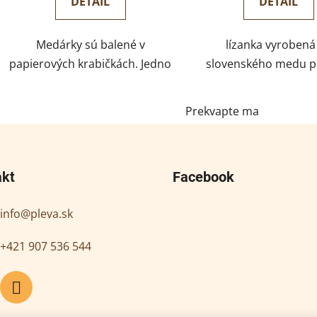
DETAIL
DETAIL
Medárky sú balené v
lízanka vyrobená
papierových krabičkách. Jedno
slovenského medu p
balenie váži 70g a nachádza sa v
sušené ovocie a by
ňom približne 10 cukríkov.
organické obaly Pr
Prekvapte ma
Každý cukrík je samostatne
dávame náhodným v
zabalený v priehľadnej
podľa dostupných skl
kompostovateľnej...
zásob, v prípade záuj
akt
Facebook
info
@
pleva.sk
+421 907 536 544