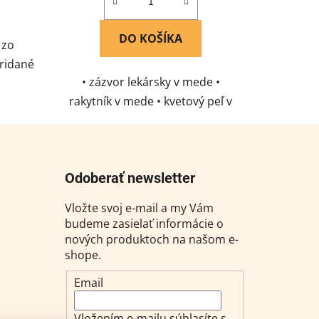
DO KOŠÍKA
 zo
ridané
• zázvor lekársky v mede •
linky
rakytník v mede • kvetový peľ v
odukt
mede • kakaové bôby v mede •
ýberom
skvelý darček pre milovníkov
adových
medu a nových chutí • súčasťou
mu o...
Odoberať newsletter
sady je drevená lyžička
Vložte svoj e-mail a my Vám
budeme zasielať informácie o
nových produktoch na našom e-
shope.
Email
Vložením e-mailu súhlasíte s