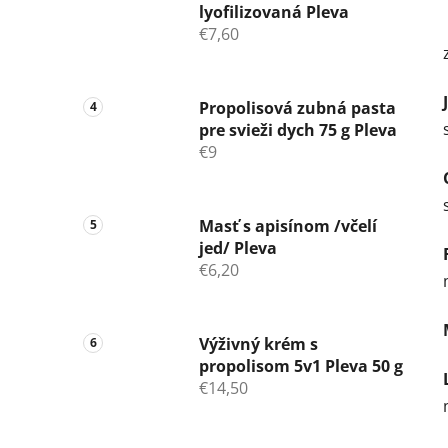
lyofilizovaná Pleva
€7,60
Propolisová zubná pasta
pre svieži dych 75 g Pleva
€9
Masť s apisínom /včelí
jed/ Pleva
€6,20
Výživný krém s
propolisom 5v1 Pleva 50 g
€14,50