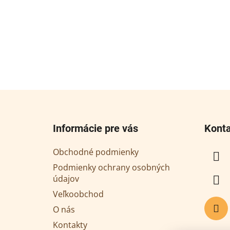
Z
á
Informácie pre vás
Kont
p
ä
Obchodné podmienky
t
Podmienky ochrany osobných
i
údajov
e
Veľkoobchod
O nás
Kontakty