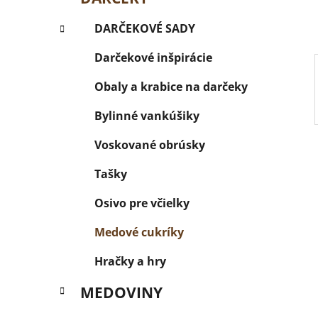
l
DARČEKOVÉ SADY
Darčekové inšpirácie
Obaly a krabice na darčeky
Bylinné vankúšiky
Voskované obrúsky
Tašky
Osivo pre včielky
Medové cukríky
Hračky a hry
MEDOVINY