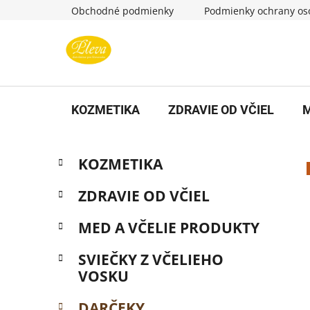
Prejsť
Obchodné podmienky
Podmienky ochrany os
na
obsah
KOZMETIKA
ZDRAVIE OD VČIEL
M
B
K
Preskočiť
KOZMETIKA
a
kategórie
o
t
č
ZDRAVIE OD VČIEL
e
n
g
MED A VČELIE PRODUKTY
ý
ó
p
r
SVIEČKY Z VČELIEHO
i
a
VOSKU
e
n
e
DARČEKY