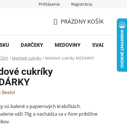
Prihlásenie
Registrácia
PRÁZDNY KOŠÍK
NÁKUPNÝ
KOŠÍK
OSKU
DARČEKY
MEDOVINY
SVADBA
B
ČEKY
/
Medové cukríky
/
Medové cukríky MEDÁRKY
ové cukríky
DÁRKY
:
Beelol
y sú balené v papierových krabičkách.
alenie váži 70g a nachádza sa v ňom približne
íkov.