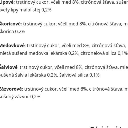
Lipové:
trstinový cukor, včelí med 8%, citrónová šťava, suše
kvety lipy malolistej 0,2%
Škoricové:
trstinový cukor, včelí med 8%, citrónová šťava, m
škorica 0,2%
Medovkové
: trstinový cukor, včelí med 8%, citrónová šťava,
mletá sušená medovka lekárska 0,2%, citronelová silica 0,1%
Šalviové
: trstinový cukor, včelí med 8%, citrónová šťava, ml
sušená šalvia lekárska 0,2%, šalviová silica 0,1%
Zázvorové:
trstinový cukor, včelí med 8%, citrónová šťava, 
sušený zázvor 0,2%