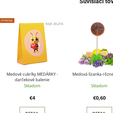
Súvisiaci to
VÝPREDAJ
Kód:
20.21A
Medové cukríky MEDÁRKY -
Medová lízanka rôzn
darčekové balenie
Skladom
Skladom
€4
€0,60