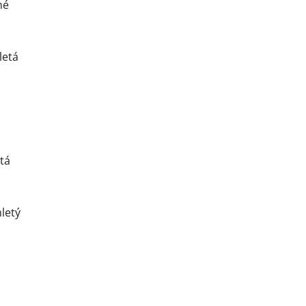
né
letá
etá
mletý