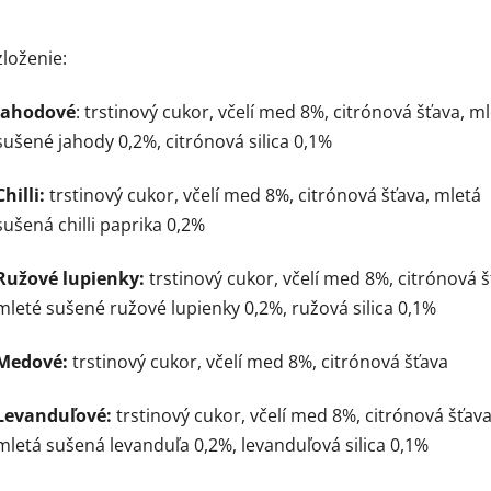
zloženie:
Jahodové
: trstinový cukor, včelí med 8%, citrónová šťava, m
sušené jahody 0,2%, citrónová silica 0,1%
Chilli:
trstinový cukor, včelí med 8%, citrónová šťava, mletá
sušená chilli paprika 0,2%
Ružové lupienky:
trstinový cukor, včelí med 8%, citrónová š
mleté sušené ružové lupienky 0,2%, ružová silica 0,1%
Medové:
trstinový cukor, včelí med 8%, citrónová šťava
Levanduľové:
trstinový cukor, včelí med 8%, citrónová šťava
mletá sušená levanduľa 0,2%, levanduľová silica 0,1%