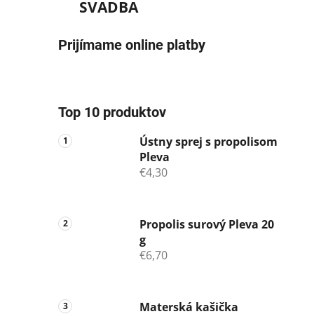
SVADBA
Prijímame online platby
Top 10 produktov
Ústny sprej s propolisom
Pleva
€4,30
Propolis surový Pleva 20
g
€6,70
Materská kašička