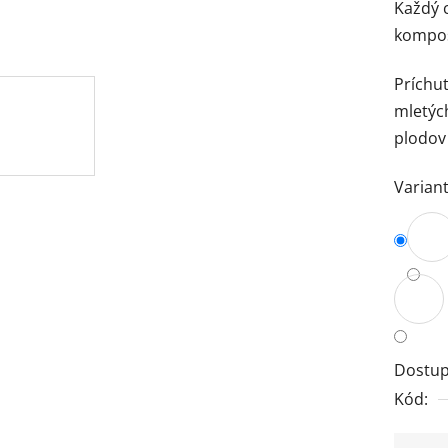
Každý c
kompost
Príchu
mletýc
plodov 
Variant
Dostup
Kód: