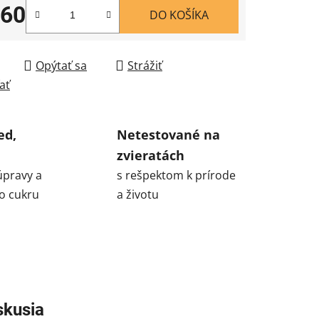
,60
DO KOŠÍKA
tková cena:
Opýtať sa
Strážiť
ať
ed,
Netestované na
zvieratách
úpravy a
s rešpektom k prírode
o cukru
a životu
skusia