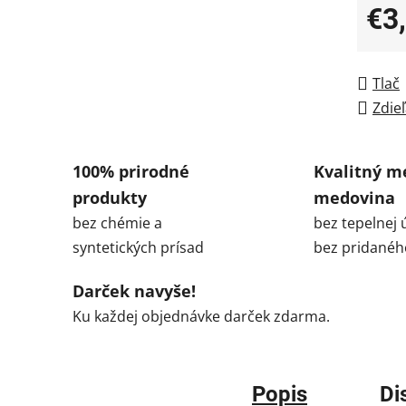
€3
Jedno
Tlač
Zdieľ
100% prirodné
Kvalitný m
produkty
medovina
bez chémie a
bez tepelnej 
syntetických prísad
bez pridanéh
Darček navyše!
Ku každej objednávke darček zdarma.
Popis
Di