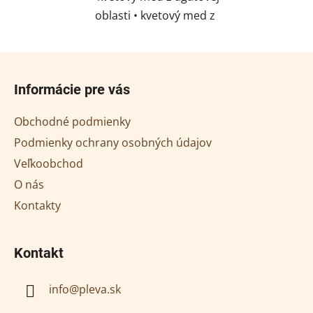
oblasti • kvetový med z
lipovej oblasti • kvetový
med z oblasti lesa •
Z
sladký darček, ktorý
á
Informácie pre vás
poteší
p
ä
Obchodné podmienky
t
Podmienky ochrany osobných údajov
i
Veľkoobchod
e
O nás
Kontakty
Kontakt
info
@
pleva.sk