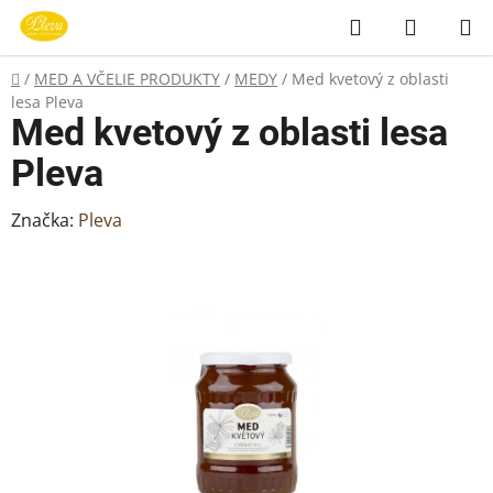
Prejsť
Hľadať
NÁKUP
na
KOŠÍK
obsah
Domov
/
MED A VČELIE PRODUKTY
/
MEDY
/
Med kvetový z oblasti
lesa Pleva
Med kvetový z oblasti lesa
Pleva
Značka:
Pleva