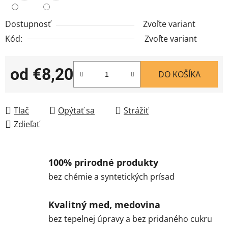
Dostupnosť
Zvoľte variant
Kód:
Zvoľte variant
od
€8,20
DO KOŠÍKA
Jednotková cena:
Tlač
Opýtať sa
Strážiť
Zdieľať
100% prirodné produkty
bez chémie a syntetických prísad
Kvalitný med, medovina
bez tepelnej úpravy a bez pridaného cukru