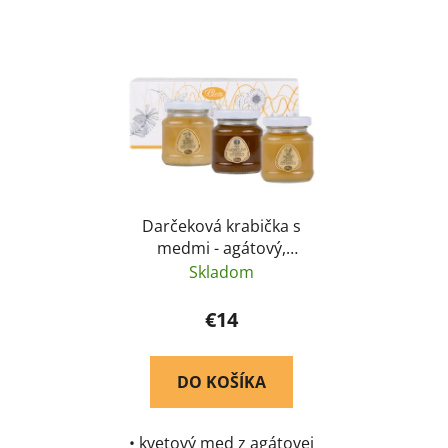
tepelnej úpravy •
neobsahuje žiadne
konzervačné látky,
farbivá ani príchute
Darčeková krabička s
medmi - agátový,
lipový a lesný med 3 x
Skladom
170 g - Pleva
€14
DO KOŠÍKA
• kvetový med z agátovej