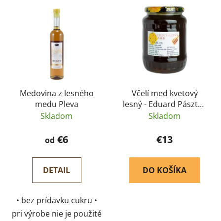
Medovina z lesného
Včelí med kvetový
medu Pleva
lesný - Eduard Pásztor
900 g
Skladom
Skladom
€6
€13
od
DETAIL
DO KOŠÍKA
• bez prídavku cukru •
pri výrobe nie je použité