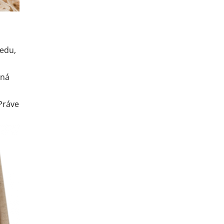
edu,
nná
 Práve