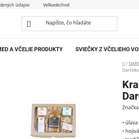
obných údajov
Veľkoobchod
O nás
Kontakty
ED A VČELIE PRODUKTY
SVIEČKY Z VČELIEHO V
Domov
/
DAR
Darčeko
Kra
Dar
Značka
• úľava
• hoji