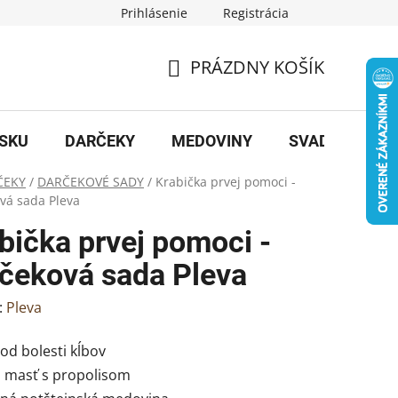
Prihlásenie
Registrácia
PRÁZDNY KOŠÍK
NÁKUPNÝ
KOŠÍK
OSKU
DARČEKY
MEDOVINY
SVADBA
B
ČEKY
/
DARČEKOVÉ SADY
/
Krabička prvej pomoci -
vá sada Pleva
bička prvej pomoci -
čeková sada Pleva
:
Pleva
 od bolesti kĺbov
vá masť s propolisom