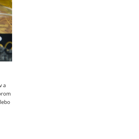
v a
obrom
alebo