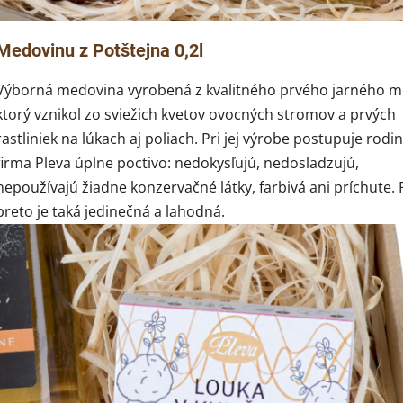
Medovinu z Potštejna 0,2l
Výborná medovina vyrobená z kvalitného prvého jarného m
ktorý vznikol zo sviežich kvetov ovocných stromov a prvých
rastliniek na lúkach aj poliach. Pri jej výrobe postupuje rodi
firma Pleva úplne poctivo: nedokysľujú, nedosladzujú,
nepoužívajú žiadne konzervačné látky, farbivá ani príchute.
preto je taká jedinečná a lahodná.