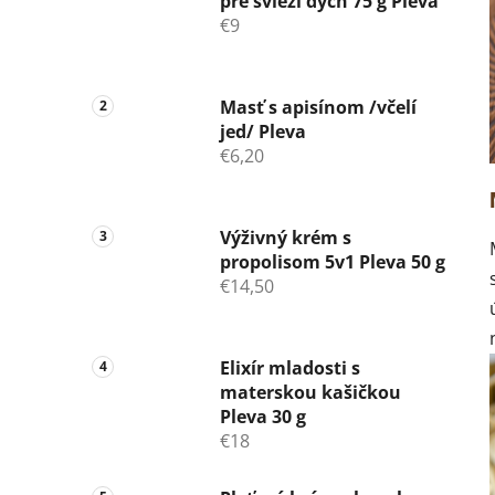
pre svieži dych 75 g Pleva
€9
Masť s apisínom /včelí
jed/ Pleva
€6,20
Výživný krém s
propolisom 5v1 Pleva 50 g
€14,50
Elixír mladosti s
materskou kašičkou
Pleva 30 g
€18