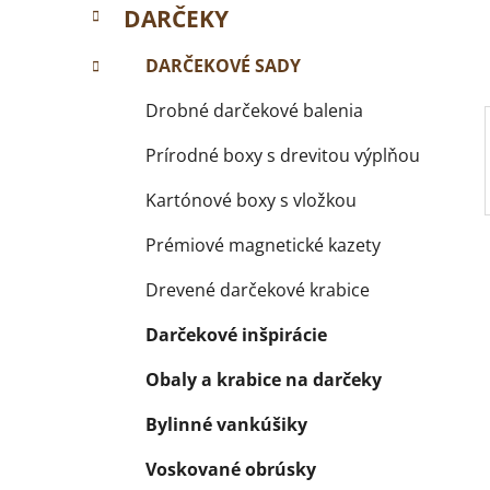
e
DARČEKY
l
DARČEKOVÉ SADY
Drobné darčekové balenia
Prírodné boxy s drevitou výplňou
Kartónové boxy s vložkou
Prémiové magnetické kazety
Drevené darčekové krabice
Darčekové inšpirácie
Obaly a krabice na darčeky
Bylinné vankúšiky
Voskované obrúsky