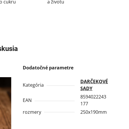
o cukru
a životu
skusia
Dodatočné parametre
DARČEKOVÉ
Kategória
SADY
8594022243
EAN
177
rozmery
250x190mm