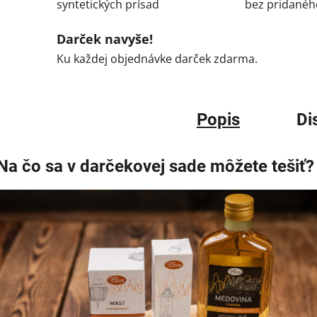
syntetických prísad
bez pridanéh
Darček navyše!
Ku každej objednávke darček zdarma.
Popis
Di
Na čo sa v darčekovej sade môžete tešiť?