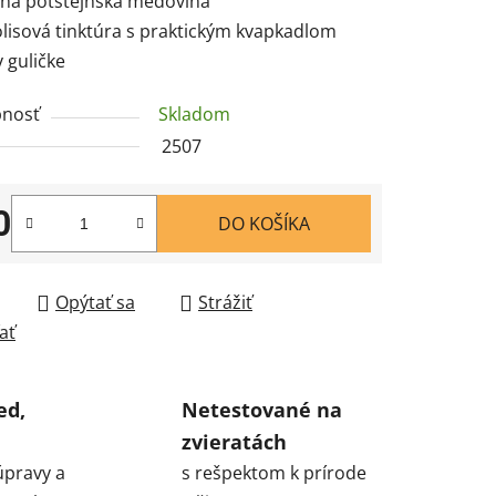
ičná potštejnská medovina
olisová tinktúra s praktickým kvapkadlom
v guličke
nosť
Skladom
2507
0
DO KOŠÍKA
tková cena:
Opýtať sa
Strážiť
ať
ed,
Netestované na
zvieratách
úpravy a
s rešpektom k prírode