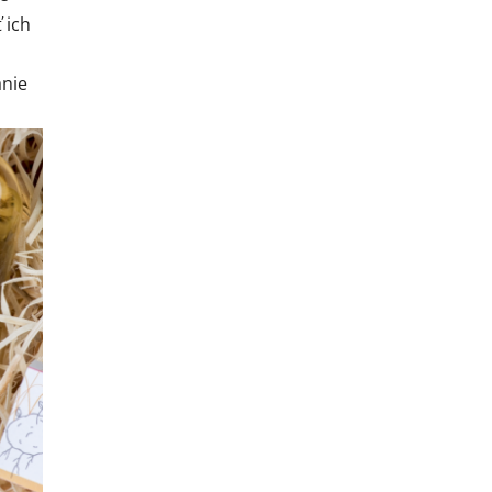
 ich
anie