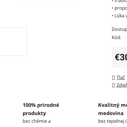
• trad
• prop
• Lúka 
Dostup
Kód:
€3
Jedno
Tlač
Zdieľ
100% prirodné
Kvalitný m
produkty
medovina
bez chémie a
bez tepelnej 