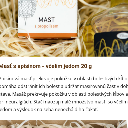
Masť s apisinom - včelím jedom 20 g
Apisinová masť prekrvuje pokožku v oblasti bolestivých kĺbo
pomáha odstrániť ich bolesť a udržať masírovanú časť v d
stave. Masáž prekrvuje pokožku v oblasti bolestivých kĺbov 
pri neuralgiách. Stačí naozaj malé množstvo masti so včelím
jedom a výsledok na seba nenechá dlho čakať.