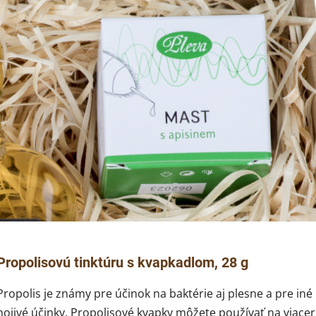
Propolisovú tinktúru s kvapkadlom, 28 g
Propolis je známy pre účinok na baktérie aj plesne a pre iné
hojivé účinky. Propolisové kvapky môžete používať na viace