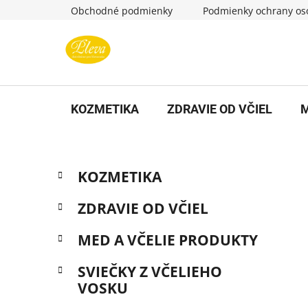
Prejsť
Obchodné podmienky
Podmienky ochrany os
na
obsah
KOZMETIKA
ZDRAVIE OD VČIEL
M
B
K
Preskočiť
KOZMETIKA
a
kategórie
o
t
č
ZDRAVIE OD VČIEL
e
n
g
MED A VČELIE PRODUKTY
ý
ó
p
r
SVIEČKY Z VČELIEHO
i
a
VOSKU
e
n