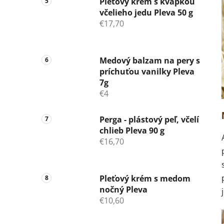
Pleťový krém s kvapkou
včelieho jedu Pleva 50 g
€17,70
Medový balzam na pery s
príchuťou vanilky Pleva
7g
€4
Perga - plástový peľ, včelí
chlieb Pleva 90 g
€16,70
Pleťový krém s medom
nočný Pleva
€10,60