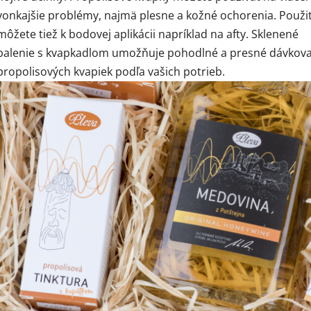
vonkajšie problémy, najmä plesne a kožné ochorenia. Použiť
môžete tiež k bodovej aplikácii napríklad na afty. Sklenené
balenie s kvapkadlom umožňuje pohodlné a presné dávkov
propolisových kvapiek podľa vašich potrieb.