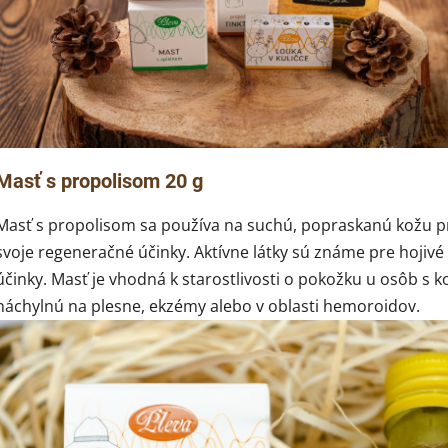
Masť s propolisom 20 g
Masť s propolisom sa používa na suchú, popraskanú kožu p
svoje regeneračné účinky. Aktívne látky sú známe pre hojivé
účinky. Masť je vhodná k starostlivosti o pokožku u osôb s 
náchylnú na plesne, ekzémy alebo v oblasti hemoroidov.