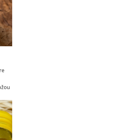
re
kožou