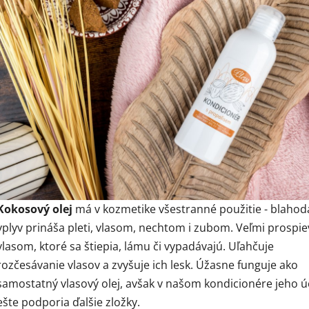
Kokosový olej
má v kozmetike všestranné použitie - blahod
vplyv prináša pleti, vlasom, nechtom i zubom. Veľmi prospie
vlasom, ktoré sa štiepia, lámu či vypadávajú. Uľahčuje
rozčesávanie vlasov a zvyšuje ich lesk. Úžasne funguje ako
samostatný vlasový olej, avšak v našom kondicionére jeho ú
ešte podporia ďalšie zložky.