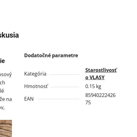
skusia
Dodatočné parametre
ie
Starostlivosť
Kategória
osový
o VLASY
ich
Hmotnosť
0.15 kg
lé
85940222426
EAN
nže na
75
ov,