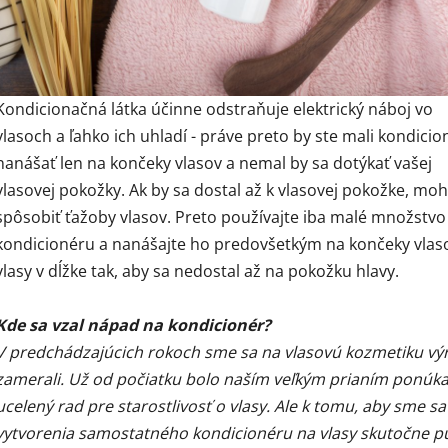
Kondicionačná látka účinne odstraňuje elektrický náboj vo
vlasoch a ľahko ich uhladí - práve preto by ste mali kondicio
nanášať len na končeky vlasov a nemal by sa dotýkať vašej
vlasovej pokožky. Ak by sa dostal až k vlasovej pokožke, moh
spôsobiť ťažoby vlasov. Preto používajte iba malé množstvo
kondicionéru a nanášajte ho predovšetkým na končeky vlaso
vlasy v dĺžke tak, aby sa nedostal až na pokožku hlavy.
Kde sa vzal nápad na kondicionér?
V predchádzajúcich rokoch sme sa na vlasovú kozmetiku vý
zamerali. Už od počiatku bolo naším veľkým prianím ponúka
ucelený rad pre starostlivosť o vlasy. Ale k tomu, aby sme sa
vytvorenia samostatného kondicionéru na vlasy skutočne pus