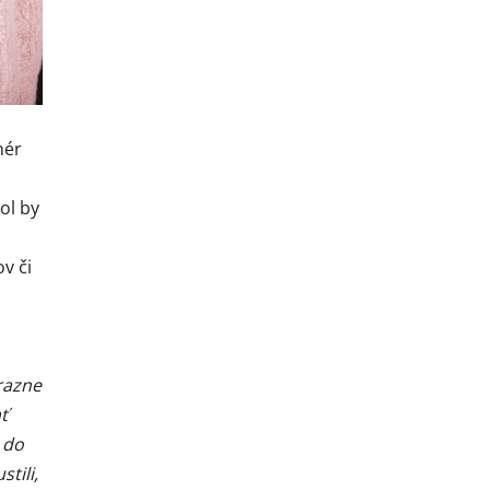
nér
ol by
v či
razne
ť
 do
tili,