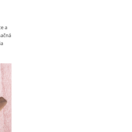
ce a
načná
ia