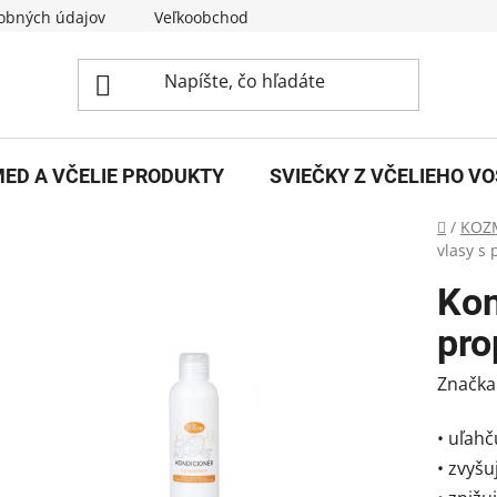
obných údajov
Veľkoobchod
O nás
Kontakty
ED A VČELIE PRODUKTY
SVIEČKY Z VČELIEHO V
Domov
/
KOZ
vlasy s
Kon
pro
Značka
• uľahč
• zvyšu