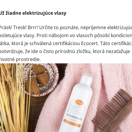
Už žiadne elektrizujúce vlasy
Prásk! Tresk! Brrr! Určite to poznáte, nepríjemne elektrizujú
poletujúce vlasy. Proti nábojom vo vlasoch pôsobí kondicio
látka, ktorá je schválená certifikáciou Ecocert. Táto certifikác
potvrdzuje, že ide o čisto prírodnú zložku, ktorá nezaťažuje
životné prostredie.