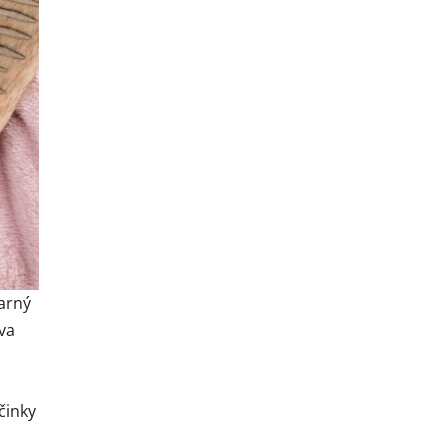
arný
va
činky