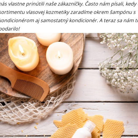
nás vlastne prinútili naše zákazníčky. Často nám písali, kedy
sortimentu vlasovej kozmetiky zaradíme okrem šampónu s
kondicionérom aj samostatný kondicionér. A teraz sa nám t
podarilo!