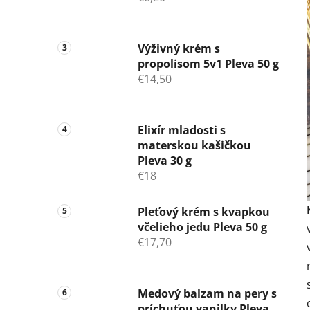
Výživný krém s
propolisom 5v1 Pleva 50 g
€14,50
Elixír mladosti s
materskou kašičkou
Pleva 30 g
€18
Pleťový krém s kvapkou
včelieho jedu Pleva 50 g
€17,70
Medový balzam na pery s
príchuťou vanilky Pleva