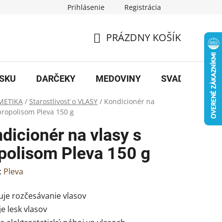
Prihlásenie
Registrácia
PRÁZDNY KOŠÍK
NÁKUPNÝ
KOŠÍK
OSKU
DARČEKY
MEDOVINY
SVADBA
B
METIKA
/
Starostlivosť o VLASY
/
Kondicionér na
 propolisom Pleva 150 g
dicionér na vlasy s
polisom Pleva 150 g
:
Pleva
uje rozčesávanie vlasov
je lesk vlasov