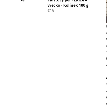
Plástový peľ PERGA –
vrecko - Kolínek 100 g
€15