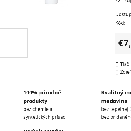
• znižu
Dostup
Kód:
€7
Jedno
Tlač
Zdieľ
100% prirodné
Kvalitný m
produkty
medovina
bez chémie a
bez tepelnej 
syntetických prísad
bez pridanéh