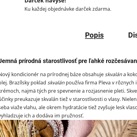
Darček navyše!
Ku každej objednávke darček zdarma.
Popis
Di
Jemná prírodná starostlivosť pre ľahké rozčesávan
Nový kondicionér na prírodnej báze obsahuje
skvalán
a kok
olej. Brazílsky poklad
skvalán
používa firma Pleva v rôznych 
krémoch, najmä tých pre spevnenie a rozjasnenie pleti. Skve
účinky preukazuje skvalán tiež v starostlivosti o vlasy. Niele
seba viaže vlahu, ale okrem hydratácie tiež zvyšuje lesk vlas
vyhladzuje ich a dodáva im pružnosť.