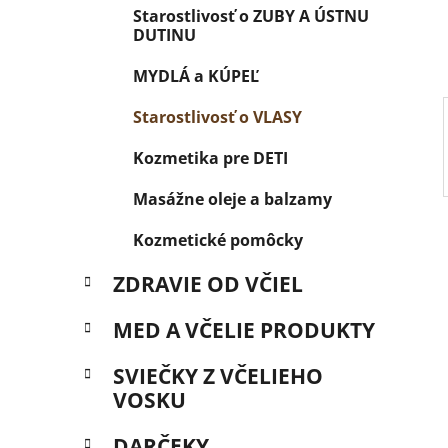
e
Starostlivosť o ZUBY A ÚSTNU
l
DUTINU
MYDLÁ a KÚPEĽ
Starostlivosť o VLASY
Kozmetika pre DETI
Masážne oleje a balzamy
Kozmetické pomôcky
ZDRAVIE OD VČIEL
MED A VČELIE PRODUKTY
SVIEČKY Z VČELIEHO
VOSKU
DARČEKY