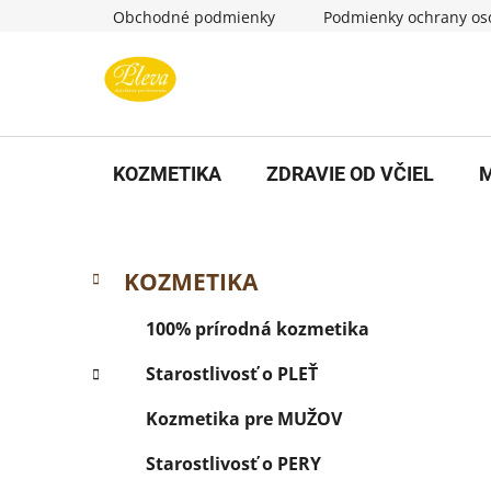
Prejsť
Obchodné podmienky
Podmienky ochrany os
na
obsah
KOZMETIKA
ZDRAVIE OD VČIEL
M
B
K
Preskočiť
KOZMETIKA
a
kategórie
o
t
č
100% prírodná kozmetika
e
n
g
Starostlivosť o PLEŤ
ý
ó
p
r
Kozmetika pre MUŽOV
i
a
e
Starostlivosť o PERY
n