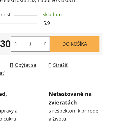
je elektrostatický náboj vo vlasoch
nosť
Skladom
5.9
,30
DO KOŠÍKA
tková cena:
Opýtať sa
Strážiť
ať
ed,
Netestované na
zvieratách
úpravy a
s rešpektom k prírode
o cukru
a životu