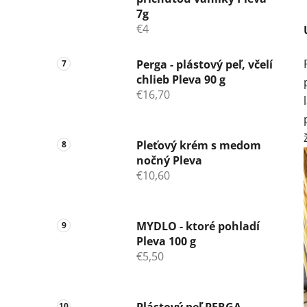
7g
€4
Perga - plástový peľ, včelí
chlieb Pleva 90 g
€16,70
Pleťový krém s medom
nočný Pleva
€10,60
MYDLO - ktoré pohladí
Pleva 100 g
€5,50