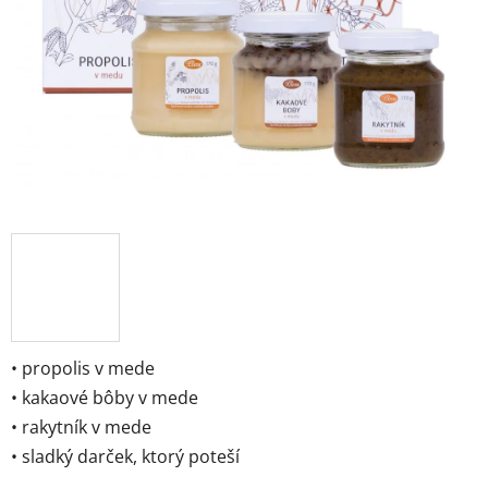
• propolis v mede
• kakaové bôby v mede
• rakytník v mede
• sladký darček, ktorý poteší