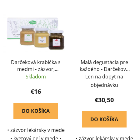
med z oblasti lesa •
darček, ktorý poteší
sladký darček, ktorý
poteší
Darčeková krabička s
Malá degustácia pre
medmi - zázvor,
každého - Darčeková
kvetový peľ a ženšen v
sada Pleva
Skladom
Len na dopyt na
mede 3 x 170g - Pleva
objednávku
€16
€30,50
DO KOŠÍKA
DO KOŠÍKA
• zázvor lekársky v mede
• kvetový peľ v mede •
• zázvor lekársky v mede