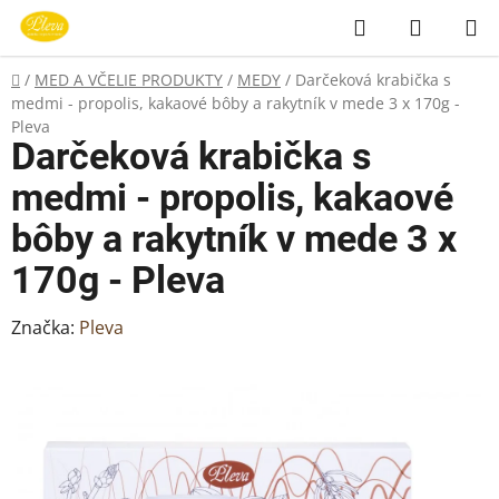
Prejsť
Hľadať
NÁKUP
na
KOŠÍK
obsah
Domov
/
MED A VČELIE PRODUKTY
/
MEDY
/
Darčeková krabička s
medmi - propolis, kakaové bôby a rakytník v mede 3 x 170g -
Pleva
Darčeková krabička s
medmi - propolis, kakaové
bôby a rakytník v mede 3 x
170g - Pleva
Značka:
Pleva