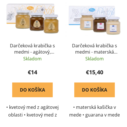
Darčeková krabička s
Darčeková krabička s
medmi - agátový,
medmi - materská
lipový a lesný med 3 x
kašička, guarana a
Skladom
Skladom
170 g - Pleva
pohyb v mede 3 x 170
g - Pleva
€14
€15,40
DO KOŠÍKA
DO KOŠÍKA
• kvetový med z agátovej
• materská kašička v
oblasti • kvetový med z
mede • guarana v mede
lipovej oblasti • kvetový
• pohyb v mede • sladký